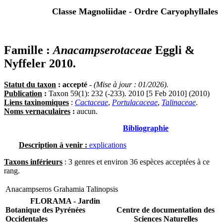
Classe Magnoliidae - Ordre Caryophyllales
Famille :
Anacampserotaceae
Eggli &
Nyffeler 2010.
Statut du taxon
: accepté
-
(Mise à jour : 01/2026).
Publication
:
Taxon 59(1): 232 (-233). 2010 [5 Feb 2010] (2010)
Liens taxinomiques
:
Cactaceae
,
Portulacaceae
,
Talinaceae
.
Noms vernaculaires
:
aucun.
Bibliographie
Description à venir :
explications
Taxons inférieurs
: 3 genres et environ 36 espèces acceptées à ce
rang.
Anacampseros
Grahamia
Talinopsis
FLORAMA - Jardin
Botanique des Pyrénées
Centre de documentation des
Occidentales
Sciences Naturelles