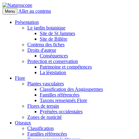
Aller au contenu
Menu
Naturoscope
Présentation
Le jardin botanique
Site de St Jammes
Site de Billère
Contenu des fiches
Droits d'auteur
Conséquences
Protection et conservation
Patrimoine et compétences
La législation
Flore
Plantes vasculaires
Classification des Angiospermes
Familles référencées
Taxons renseignés Flore
Flores de terrain
Pyrénées occidentales
Zones de rusticité
Oiseaux
Classification
Familles référencées