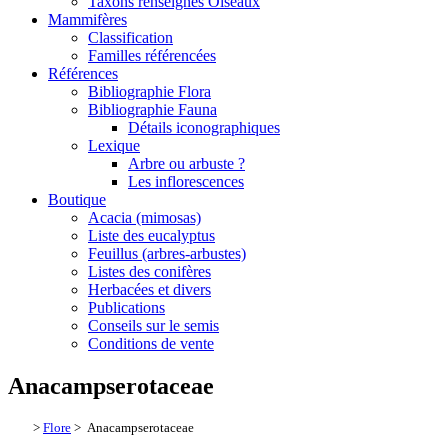
Taxons renseignés Oiseaux
Mammifères
Classification
Familles référencées
Références
Bibliographie Flora
Bibliographie Fauna
Détails iconographiques
Lexique
Arbre ou arbuste ?
Les inflorescences
Boutique
Acacia (mimosas)
Liste des eucalyptus
Feuillus (arbres-arbustes)
Listes des conifères
Herbacées et divers
Publications
Conseils sur le semis
Conditions de vente
Anacampserotaceae
>
Flore
> Anacampserotaceae