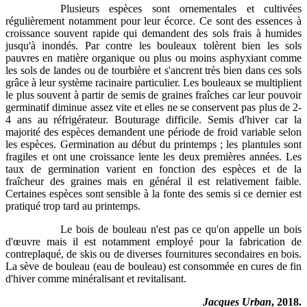
Plusieurs espèces sont ornementales et cultivées
régulièrement notamment pour leur écorce. Ce sont des essences à
croissance souvent rapide qui demandent des sols frais à humides
jusqu'à inondés. Par contre les bouleaux tolèrent bien les sols
pauvres en matière organique ou plus ou moins asphyxiant comme
les sols de landes ou de tourbière et s'ancrent très bien dans ces sols
grâce à leur système racinaire particulier. Les bouleaux se multiplient
le plus souvent à partir de semis de graines fraîches car leur pouvoir
germinatif diminue assez vite et elles ne se conservent pas plus de 2-
4 ans au réfrigérateur. Bouturage difficile. Semis d'hiver car la
majorité des espèces demandent une période de froid variable selon
les espèces. Germination au début du printemps ; les plantules sont
fragiles et ont une croissance lente les deux premières années. Les
taux de germination varient en fonction des espèces et de la
fraîcheur des graines mais en général il est relativement faible.
Certaines espèces sont sensible à la fonte des semis si ce dernier est
pratiqué trop tard au printemps.
Le bois de bouleau n'est pas ce qu'on appelle un bois
d'œuvre mais il est notamment employé pour la fabrication de
contreplaqué, de skis ou de diverses fournitures secondaires en bois.
La sève de bouleau (eau de bouleau) est consommée en cures de fin
d'hiver comme minéralisant et revitalisant.
Jacques Urban
, 2018.