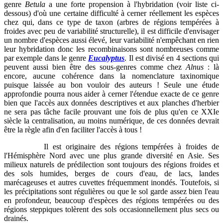
genre
Betula
a une forte propension à l'hybridation (voir liste ci-
dessous) d'où une certaine difficulté à cerner réellement les espèces
chez qui, dans ce type de taxon (arbres de régions tempérées à
froides avec peu de variabilité structurelle), il est difficile d'envisager
un nombre d'espèces aussi élevé, leur variabilité n'empêchant en rien
leur hybridation donc les recombinaisons sont nombreuses comme
par exemple dans le genre
Eucalyptus
. Il est divisé en 4 sections qui
peuvent aussi bien être des sous-genres comme chez
Alnus
: là
encore, aucune cohérence dans la nomenclature taxinomique
puisque laissée au bon vouloir des auteurs ! Seule une étude
approfondie pourra nous aider à cerner l'étendue exacte de ce genre
bien que l'accès aux données descriptives et aux planches d'herbier
ne sera pas tâche facile prouvant une fois de plus qu'en ce XXIe
siècle la centralisation, au moins numérique, de ces données devrait
être la règle afin d'en faciliter l'accès à tous !
Il est originaire des régions tempérées à froides de
l'Hémisphère Nord avec une plus grande diversité en Asie. Ses
milieux naturels de prédilection sont toujours des régions froides et
des sols humides, berges de cours d'eau, de lacs, landes
marécageuses et autres cuvettes fréquemment inondés. Toutefois, si
les précipitations sont régulières ou que le sol garde assez bien l'eau
en profondeur, beaucoup d'espèces des régions tempérées ou des
régions steppiques tolèrent des sols occasionnellement plus secs ou
drainés.