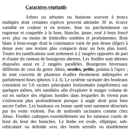
Caractères végétatifs
Arbres ou arbustes ou buissons souvent à troncs
multiples dont certaines espèces peuvent atteindre 30 m. écorce
variable en couleur et en texture, lisse ou parchemineuse ou
rugueuse et craquelée à la base, blanche, jaune, rosé à brun foncé
avec plus ou moins de lenticelles sombres et proéminentes. Bois
blanc à brun-rouge dont la consistance varie de peu dense (léger) à
dense avec une texture plus compacte donc un bois plus lourd.
Toutes les ramifications sont nettement à 2 rangées opposées de part
et d'autre du rameau de bourgeons alternes. Les feuilles sont alternes
disposées aussi en 2 rangées parallèles. Bourgeons hivernaux
différents de ceux du genre
Alnus
,
sessiles, petits
, pointus à l'apex ;
ils sont couverts de plusieurs écailles étroitement imbriquées et
parfaitement lisses (photos 1 à 3). Le système racinaire des bouleaux
consistent en 5-6 racines principales horizontales (napiformes) sur
quelques mètres, très ramifiées afin d'explorer le maigre volume de
sol en surface des régions hostiles dans lesquelles ils vivent puis
s'enfoncent plus profondément presque à angle droit pour bien
ancrer l'arbre. Les bouleaux en bonne santé sont rarement déracinés
par les vents violents. Pas de nodosités racinaires comme chez
Alnus
. Feuilles caduques essentiellement sur les rameaux courts de
bout du bout des branches. Le limbe est ovale, elliptique, sub-
orbiculaire ou deltoïde avec des bords serrulés ou doublement