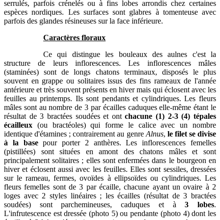
serrulés, parfois crénelés ou à fins lobes arrondis chez certaines
espèces nordiques. Les surfaces sont glabres à tomenteuse avec
parfois des glandes résineuses sur la face inférieure.
Caractères floraux
Ce qui distingue les bouleaux des aulnes c'est la
structure de leurs inflorescences. Les inflorescences mâles
(staminées) sont de longs chatons terminaux, disposés le plus
souvent en grappe ou solitaires issus des fins rameaux de l'année
antérieure et très souvent présents en hiver mais qui éclosent avec les
feuilles au printemps. Ils sont pendants et cylindriques. Les fleurs
mâles sont au nombre de 3 par écailles caduques elle-même étant le
résultat de 3 bractées soudées et ont
chacune (1) 2-3 (4) tépales
écailleux
(ou bractéoles) qui forme le calice avec un nombre
identique d'étamines ; contrairement au genre
Alnus
,
le filet se divise
à la base
pour porter 2 anthères. Les inflorescences femelles
(pistillées) sont situées en amont des chatons mâles et sont
principalement solitaires ; elles sont enfermées dans le bourgeon en
hiver et éclosent aussi avec les feuilles. Elles sont sessiles, dressées
sur le rameau, fermes, ovoïdes à ellipsoïdes ou cylindriques. Les
fleurs femelles sont de 3 par écaille, chacune ayant un ovaire à 2
loges avec 2 styles linéaires ; les écailles (résultat de 3 bractées
soudées) sont parchemineuses, caduques et à
3 lobes
.
L'infrutescence est dressée (photo 5) ou pendante (photo 4) dont les