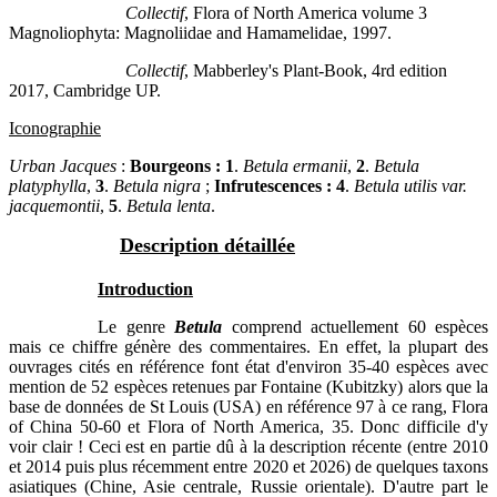
Collectif
, Flora of North America volume 3
Magnoliophyta: Magnoliidae and Hamamelidae, 1997.
Collectif
, Mabberley's Plant-Book, 4rd edition
2017, Cambridge UP.
Iconographie
Urban Jacques
:
Bourgeons : 1
.
Betula ermanii
,
2
.
Betula
platyphylla
,
3
.
Betula nigra
;
Infrutescences : 4
.
Betula utilis var.
jacquemontii
,
5
.
Betula lenta
.
Description détaillée
Introduction
Le genre
Betula
comprend actuellement 60 espèces
mais ce chiffre génère des commentaires. En effet, la plupart des
ouvrages cités en référence font état d'environ 35-40 espèces avec
mention de 52 espèces retenues par Fontaine (Kubitzky) alors que la
base de données de St Louis (USA) en référence 97 à ce rang, Flora
of China 50-60 et Flora of North America, 35. Donc difficile d'y
voir clair ! Ceci est en partie dû à la description récente (entre 2010
et 2014 puis plus récemment entre 2020 et 2026) de quelques taxons
asiatiques (Chine, Asie centrale, Russie orientale). D'autre part le