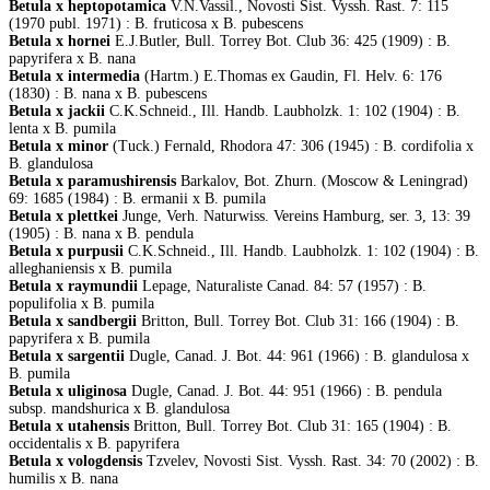
Betula x heptopotamica
V.N.Vassil., Novosti Sist. Vyssh. Rast. 7: 115
(1970 publ. 1971) : B. fruticosa x B. pubescens
Betula x hornei
E.J.Butler, Bull. Torrey Bot. Club 36: 425 (1909) : B.
papyrifera x B. nana
Betula x intermedia
(Hartm.) E.Thomas ex Gaudin, Fl. Helv. 6: 176
(1830) : B. nana x B. pubescens
Betula x jackii
C.K.Schneid., Ill. Handb. Laubholzk. 1: 102 (1904) : B.
lenta x B. pumila
Betula x minor
(Tuck.) Fernald, Rhodora 47: 306 (1945) : B. cordifolia x
B. glandulosa
Betula x paramushirensis
Barkalov, Bot. Zhurn. (Moscow & Leningrad)
69: 1685 (1984) : B. ermanii x B. pumila
Betula x plettkei
Junge, Verh. Naturwiss. Vereins Hamburg, ser. 3, 13: 39
(1905) : B. nana x B. pendula
Betula x purpusii
C.K.Schneid., Ill. Handb. Laubholzk. 1: 102 (1904) : B.
alleghaniensis x B. pumila
Betula x raymundii
Lepage, Naturaliste Canad. 84: 57 (1957) : B.
populifolia x B. pumila
Betula x sandbergii
Britton, Bull. Torrey Bot. Club 31: 166 (1904) : B.
papyrifera x B. pumila
Betula x sargentii
Dugle, Canad. J. Bot. 44: 961 (1966) : B. glandulosa x
B. pumila
Betula x uliginosa
Dugle, Canad. J. Bot. 44: 951 (1966) : B. pendula
subsp. mandshurica x B. glandulosa
Betula x utahensis
Britton, Bull. Torrey Bot. Club 31: 165 (1904) : B.
occidentalis x B. papyrifera
Betula x vologdensis
Tzvelev, Novosti Sist. Vyssh. Rast. 34: 70 (2002) : B.
humilis x B. nana