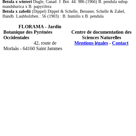
Betula x winteri
Dugle, Canad. J. Bot. 44: 986 (1966) B. pendula subsp.
mandshurica x B. papyrifera
Betula x zabelii
(Dippel) Dippel & Schelle, Beissner, Schelle & Zabel,
Handb. Laubholzben.: 56 (1903) : B. humilis x B. pendula
FLORAMA - Jardin
Botanique des Pyrénées
Centre de documentation des
Occidentales
Sciences Naturelles
42, route de
Mentions légales
-
Contact
Morlaàs - 64160 Saint Jammes