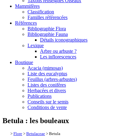
Taxons renseignés Oiseaux
Mammifères
Classification
Familles référencées
Références
Bibliographie Flora
Bibliographie Fauna
Détails iconographiques
Lexique
Arbre ou arbuste ?
Les inflorescences
Boutique
Acacia (mimosas)
Liste des eucalyptus
Feuillus (arbres-arbustes)
Listes des conifères
Herbacées et divers
Publications
Conseils sur le semis
Conditions de vente
Betula : les bouleaux
>
Flore
>
Betulaceae
> Betula