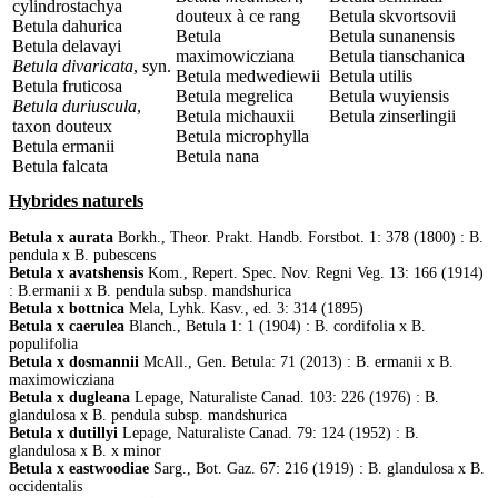
cylindrostachya
douteux à ce rang
Betula skvortsovii
Betula dahurica
Betula
Betula sunanensis
Betula delavayi
maximowicziana
Betula tianschanica
Betula divaricata
, syn.
Betula medwediewii
Betula utilis
Betula fruticosa
Betula megrelica
Betula wuyiensis
Betula duriuscula
,
Betula michauxii
Betula zinserlingii
taxon douteux
Betula microphylla
Betula ermanii
Betula nana
Betula falcata
Hybrides naturels
Betula x aurata
Borkh., Theor. Prakt. Handb. Forstbot. 1: 378 (1800) : B.
pendula x B. pubescens
Betula x avatshensis
Kom., Repert. Spec. Nov. Regni Veg. 13: 166 (1914)
: B.ermanii x B. pendula subsp. mandshurica
Betula x bottnica
Mela, Lyhk. Kasv., ed. 3: 314 (1895)
Betula x caerulea
Blanch., Betula 1: 1 (1904) : B. cordifolia x B.
populifolia
Betula x dosmannii
McAll., Gen. Betula: 71 (2013) : B. ermanii x B.
maximowicziana
Betula x dugleana
Lepage, Naturaliste Canad. 103: 226 (1976) : B.
glandulosa x B. pendula subsp. mandshurica
Betula x dutillyi
Lepage, Naturaliste Canad. 79: 124 (1952) : B.
glandulosa x B. x minor
Betula x eastwoodiae
Sarg., Bot. Gaz. 67: 216 (1919) : B. glandulosa x B.
occidentalis