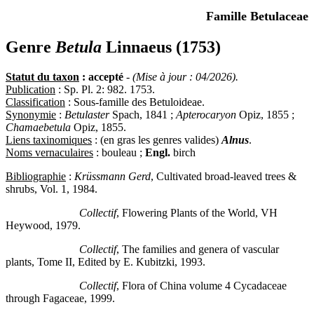
Famille Betulaceae
Genre
Betula
Linnaeus (1753)
Statut du taxon
: accepté
-
(Mise à jour : 04/2026).
Publication
: Sp. Pl. 2: 982. 1753.
Classification
: Sous-famille des Betuloideae.
Synonymie
:
Betulaster
Spach, 1841 ;
Apterocaryon
Opiz, 1855 ;
Chamaebetula
Opiz, 1855.
Liens taxinomiques
: (en gras les genres valides)
Alnus
.
Noms vernaculaires
: bouleau ;
Engl.
birch
Bibliographie
:
Krüssmann Gerd
, Cultivated broad-leaved trees &
shrubs, Vol. 1, 1984.
Collectif
, Flowering Plants of the World, VH
Heywood, 1979.
Collectif
, The families and genera of vascular
plants, Tome II, Edited by E. Kubitzki, 1993.
Collectif
, Flora of China volume 4 Cycadaceae
through Fagaceae, 1999.