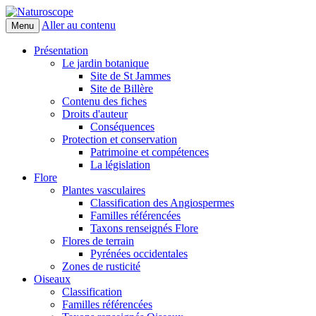
Aller au contenu
Menu
Naturoscope
Présentation
Le jardin botanique
Site de St Jammes
Site de Billère
Contenu des fiches
Droits d'auteur
Conséquences
Protection et conservation
Patrimoine et compétences
La législation
Flore
Plantes vasculaires
Classification des Angiospermes
Familles référencées
Taxons renseignés Flore
Flores de terrain
Pyrénées occidentales
Zones de rusticité
Oiseaux
Classification
Familles référencées