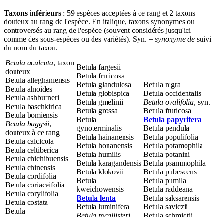
Taxons inférieurs
: 59 espèces acceptées à ce rang et 2 taxons
douteux au rang de l'espèce. En italique, taxons synonymes ou
controversés au rang de l'espèce (souvent considérés jusqu'ici
comme des sous-espèces ou des variétés). Syn. =
synonyme de
suivi
du nom du taxon.
Betula aculeata
, taxon
Betula fargesii
douteux
Betula fruticosa
Betula alleghaniensis
Betula glandulosa
Betula nigra
Betula alnoides
Betula globispica
Betula occidentalis
Betula ashburneri
Betula gmelinii
Betula ovalifolia
, syn.
Betula baschkirica
Betula grossa
Betula fruticosa
Betula bomiensis
Betula
Betula papyrifera
Betula buggsii
,
gynoterminalis
Betula pendula
douteux à ce rang
Betula hainanensis
Betula populifolia
Betula calcicola
Betula honanensis
Betula potamophila
Betula celtiberica
Betula humilis
Betula potanini
Betula chichibuensis
Betula karagandensis
Betula psammophila
Betula chinensis
Betula klokovii
Betula pubescens
Betula cordifolia
Betula
Betula pumila
Betula coriaceifolia
kweichowensis
Betula raddeana
Betula corylifolia
Betula lenta
Betula saksarensis
Betula costata
Betula luminifera
Betula saviczii
Betula
Betula mcallisteri
,
Betula schmidtii