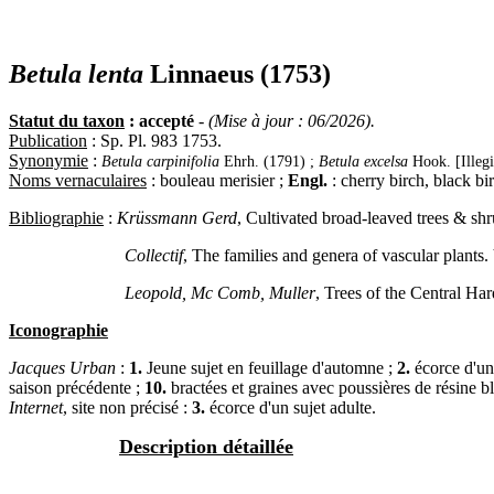
Betula lenta
Linnaeus (1753)
Statut du taxon
: accepté
-
(Mise à jour : 06/2026).
Publication
: Sp. Pl. 983 1753.
Synonymie
:
Betula carpinifolia
Ehrh. (1791) ;
Betula excelsa
Hook. [Illeg
Noms vernaculaires
: bouleau merisier ;
Engl.
: cherry birch, black bi
Bibliographie
:
Krüssmann Gerd
, Cultivated broad-leaved trees & shr
Collectif
, The families and genera of vascular plants
Leopold, Mc Comb, Muller
, Trees of the Central H
Iconographie
Jacques Urban
:
1.
Jeune sujet en feuillage d'automne ;
2.
écorce d'un
saison précédente ;
10.
bractées et graines avec poussières de résine b
Internet
, site non précisé :
3.
écorce d'un sujet adulte.
Description détaillée