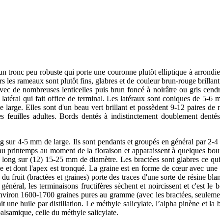
 tronc peu robuste qui porte une couronne plutôt elliptique à arrondie.
s les rameaux sont plutôt fins, glabres et de couleur brun-rouge brillan
 avec de nombreuses lenticelles puis brun foncé à noirâtre ou gris cendr
er latéral qui fait office de terminal. Les latéraux sont coniques de 5-6
large. Elles sont d'un beau vert brillant et possèdent 9-12 paires de 
es feuilles adultes. Bords dentés à indistinctement doublement denté
ur 4-5 mm de large. Ils sont pendants et groupés en général par 2-4 à 
u'au printemps au moment de la floraison et apparaissent à quelques bo
 long sur (12) 15-25 mm de diamètre. Les bractées sont glabres ce qui
ne et dont l'apex est tronqué. La graine est en forme de cœur avec une a
du fruit (bractées et graines) porte des traces d'une sorte de résine bla
n général, les terminaisons fructifères sèchent et noircissent et c'est l
. Environ 1600-1700 graines pures au gramme (avec les bractées, seulemen
ait une huile par distillation. Le méthyle salicylate, l’alpha pinène et 
lsamique, celle du méthyle salicylate.