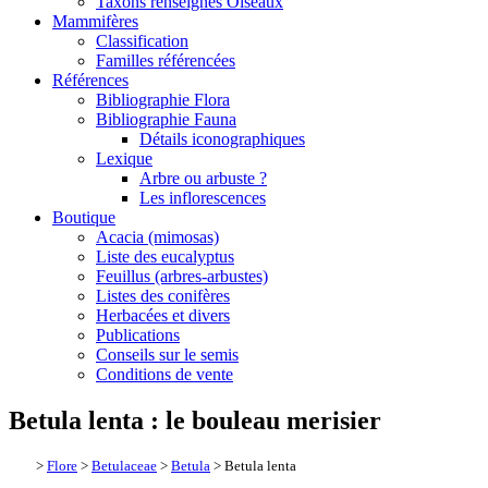
Taxons renseignés Oiseaux
Mammifères
Classification
Familles référencées
Références
Bibliographie Flora
Bibliographie Fauna
Détails iconographiques
Lexique
Arbre ou arbuste ?
Les inflorescences
Boutique
Acacia (mimosas)
Liste des eucalyptus
Feuillus (arbres-arbustes)
Listes des conifères
Herbacées et divers
Publications
Conseils sur le semis
Conditions de vente
Betula lenta : le bouleau merisier
>
Flore
>
Betulaceae
>
Betula
> Betula lenta