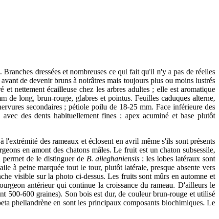
 Branches dressées et nombreuses ce qui fait qu'il n'y a pas de réelles
t avant de devenir bruns à noirâtres mais toujours plus ou moins lustrés
é et nettement écailleuse chez les arbres adultes ; elle est aromatique
 mm de long, brun-rouge, glabres et pointus. Feuilles caduques alterne,
nervures secondaires ; pétiole poilu de 18-25 mm. Face inférieure des
s avec des dents habituellement fines ; apex acuminé et base plutôt
l'extrémité des rameaux et éclosent en avril même s'ils sont présents
urgeons en amont des chatons mâles. Le fruit est un chaton subsessile,
 permet de le distinguer de
B. alleghaniensis
; les lobes latéraux sont
ile à peine marquée tout le tour, plutôt latérale, presque absente vers
nche visible sur la photo ci-dessus. Les fruits sont mûrs en automne et
e bourgeon antérieur qui continue la croissance du rameau. D'ailleurs le
t 500-600 graines). Son bois est dur, de couleur brun-rouge et utilisé
la beta phellandrène en sont les principaux composants biochimiques. Le