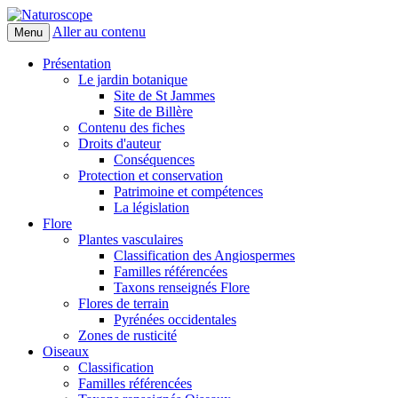
Aller au contenu
Menu
Naturoscope
Présentation
Le jardin botanique
Site de St Jammes
Site de Billère
Contenu des fiches
Droits d'auteur
Conséquences
Protection et conservation
Patrimoine et compétences
La législation
Flore
Plantes vasculaires
Classification des Angiospermes
Familles référencées
Taxons renseignés Flore
Flores de terrain
Pyrénées occidentales
Zones de rusticité
Oiseaux
Classification
Familles référencées