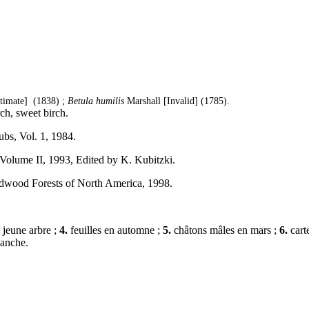
itimate] (1838) ;
Betula humilis
Marshall [Invalid] (1785).
rch, sweet birch.
ubs, Vol. 1, 1984.
. Volume II, 1993, Edited by K. Kubitzki.
ardwood Forests of North America, 1998.
 jeune arbre ;
4.
feuilles en automne ;
5.
châtons mâles en mars ;
6.
carte
lanche.