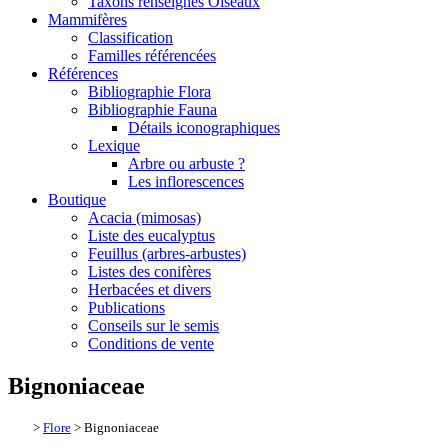
Taxons renseignés Oiseaux
Mammifères
Classification
Familles référencées
Références
Bibliographie Flora
Bibliographie Fauna
Détails iconographiques
Lexique
Arbre ou arbuste ?
Les inflorescences
Boutique
Acacia (mimosas)
Liste des eucalyptus
Feuillus (arbres-arbustes)
Listes des conifères
Herbacées et divers
Publications
Conseils sur le semis
Conditions de vente
Bignoniaceae
>
Flore
> Bignoniaceae