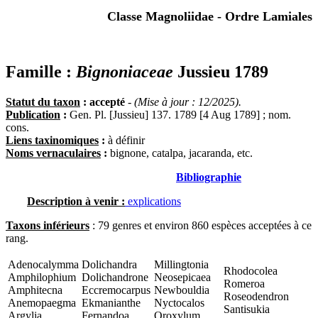
Classe Magnoliidae - Ordre Lamiales
Famille :
Bignoniaceae
Jussieu 1789
Statut du taxon
: accepté
-
(Mise à jour : 12/2025).
Publication
:
Gen. Pl. [Jussieu] 137. 1789 [4 Aug 1789] ; nom.
cons.
Liens taxinomiques
:
à définir
Noms vernaculaires
:
bignone, catalpa, jacaranda, etc.
Bibliographie
Description à venir :
explications
Taxons inférieurs
: 79 genres et environ 860 espèces acceptées à ce
rang.
Adenocalymma
Dolichandra
Millingtonia
Rhodocolea
Amphilophium
Dolichandrone
Neosepicaea
Romeroa
Amphitecna
Eccremocarpus
Newbouldia
Roseodendron
Anemopaegma
Ekmanianthe
Nyctocalos
Santisukia
Argylia
Fernandoa
Oroxylum