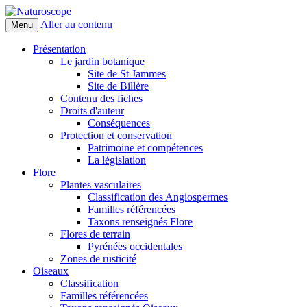
Aller au contenu
Menu
Naturoscope
Présentation
Le jardin botanique
Site de St Jammes
Site de Billère
Contenu des fiches
Droits d'auteur
Conséquences
Protection et conservation
Patrimoine et compétences
La législation
Flore
Plantes vasculaires
Classification des Angiospermes
Familles référencées
Taxons renseignés Flore
Flores de terrain
Pyrénées occidentales
Zones de rusticité
Oiseaux
Classification
Familles référencées