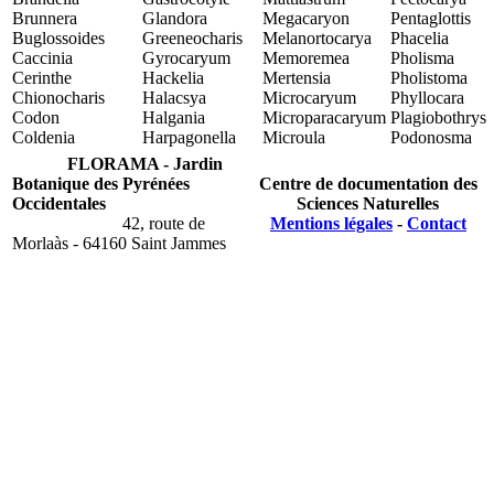
Brunnera
Glandora
Megacaryon
Pentaglottis
Buglossoides
Greeneocharis
Melanortocarya
Phacelia
Caccinia
Gyrocaryum
Memoremea
Pholisma
Cerinthe
Hackelia
Mertensia
Pholistoma
Chionocharis
Halacsya
Microcaryum
Phyllocara
Codon
Halgania
Microparacaryum
Plagiobothrys
Coldenia
Harpagonella
Microula
Podonosma
FLORAMA - Jardin
Botanique des Pyrénées
Centre de documentation des
Occidentales
Sciences Naturelles
42, route de
Mentions légales
-
Contact
Morlaàs - 64160 Saint Jammes