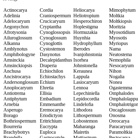
Actinocarya
Cordia
Heliocarya
Mimophytum
Adelinia
Craniospermum
Heliotropium
Moltkia
Adelocaryum
Crucicaryum
Hesperochiron
Moltkiopsis
Aegonychon
Cryptantha
Hoplestigma
Moritzia
Afrotysonia
Cynoglossopsis
Hormuzakia
Myosotidium
Ailuroglossum
Cynoglossum
Huynhia
Myosotis
Alkanna
Cynoglottis
Hydrophyllum
Myriopus
Amblynotus
Cystostemon
Iberodes
Nama
Amphibologyne
Dasynotus
Ivanjohnstonia
Neatostema
Amsinckia
Decalepidanthus
Ixorhea
Nemophila
Amsinckiopsis
Draperia
Johnstonella
Nesocaryum
Anchusa
Echiochilon
Keraunea
Nihon
Ancistrocarya
Echiostachys
Lappula
Nogalia
Andersonglossum
Echium
Lasiocaryum
Nonea
Anoplocaryum
Ehretia
Lennoa
Ogastemma
Antiotrema
Ellisia
Lepechiniella
Omphalodes
Antiphytum
Embadium
Lepidocordia
Omphalolappu
Arnebia
Emmenanthe
Lindelofia
Omphalotrigon
Asperugo
Eremocarya
Lithodora
Oncaglossum
Borago
Eriodictyon
Lithospermum
Onosma
Bothriospermum
Eritrichium
Lobostemon
Oreocarya
Bourreria
Eucrypta
Maharanga
Paracaryum
Brachybotrys
Euploca
Mairetis
Paramoltkia
Brandella
Gastrocotyle
Mattiastrum
Pectocarya