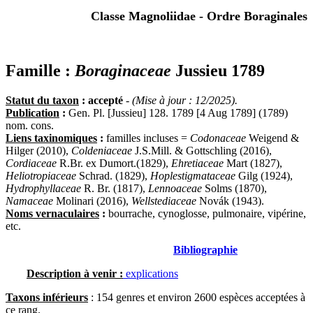
Classe Magnoliidae - Ordre Boraginales
Famille :
Boraginaceae
Jussieu 1789
Statut du taxon
: accepté
-
(Mise à jour : 12/2025).
Publication
:
Gen. Pl. [Jussieu] 128. 1789 [4 Aug 1789] (1789)
nom. cons.
Liens taxinomiques
:
familles incluses =
Codonaceae
Weigend &
Hilger (2010),
Coldeniaceae
J.S.Mill. & Gottschling (2016),
Cordiaceae
R.Br. ex Dumort.(1829),
Ehretiaceae
Mart (1827),
Heliotropiaceae
Schrad. (1829),
Hoplestigmataceae
Gilg (1924),
Hydrophyllaceae
R. Br. (1817),
Lennoaceae
Solms (1870),
Namaceae
Molinari (2016),
Wellstediaceae
Novák (1943).
Noms vernaculaires
:
bourrache, cynoglosse, pulmonaire, vipérine,
etc.
Bibliographie
Description à venir :
explications
Taxons inférieurs
: 154 genres et environ 2600 espèces acceptées à
ce rang.