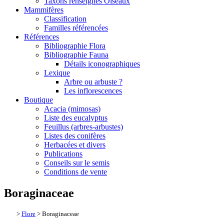
Taxons renseignés Oiseaux
Mammifères
Classification
Familles référencées
Références
Bibliographie Flora
Bibliographie Fauna
Détails iconographiques
Lexique
Arbre ou arbuste ?
Les inflorescences
Boutique
Acacia (mimosas)
Liste des eucalyptus
Feuillus (arbres-arbustes)
Listes des conifères
Herbacées et divers
Publications
Conseils sur le semis
Conditions de vente
Boraginaceae
>
Flore
> Boraginaceae