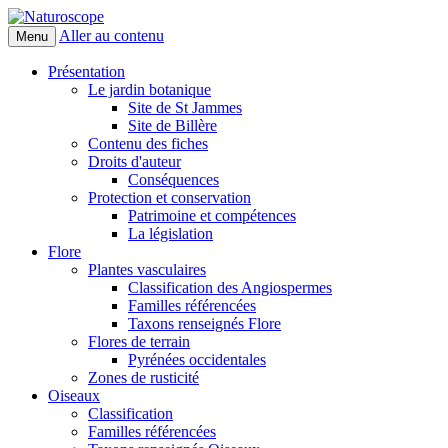
Aller au contenu
Menu
Naturoscope
Présentation
Le jardin botanique
Site de St Jammes
Site de Billère
Contenu des fiches
Droits d'auteur
Conséquences
Protection et conservation
Patrimoine et compétences
La législation
Flore
Plantes vasculaires
Classification des Angiospermes
Familles référencées
Taxons renseignés Flore
Flores de terrain
Pyrénées occidentales
Zones de rusticité
Oiseaux
Classification
Familles référencées