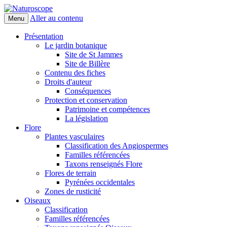
Aller au contenu
Menu
Naturoscope
Présentation
Le jardin botanique
Site de St Jammes
Site de Billère
Contenu des fiches
Droits d'auteur
Conséquences
Protection et conservation
Patrimoine et compétences
La législation
Flore
Plantes vasculaires
Classification des Angiospermes
Familles référencées
Taxons renseignés Flore
Flores de terrain
Pyrénées occidentales
Zones de rusticité
Oiseaux
Classification
Familles référencées