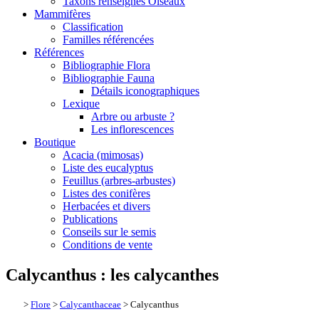
Taxons renseignés Oiseaux
Mammifères
Classification
Familles référencées
Références
Bibliographie Flora
Bibliographie Fauna
Détails iconographiques
Lexique
Arbre ou arbuste ?
Les inflorescences
Boutique
Acacia (mimosas)
Liste des eucalyptus
Feuillus (arbres-arbustes)
Listes des conifères
Herbacées et divers
Publications
Conseils sur le semis
Conditions de vente
Calycanthus : les calycanthes
>
Flore
>
Calycanthaceae
> Calycanthus