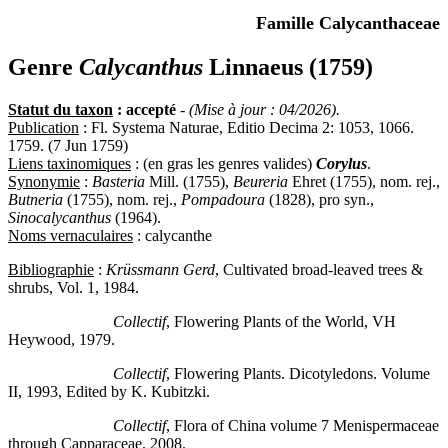
Famille Calycanthaceae
Genre
Calycanthus
Linnaeus (1759)
Statut du taxon
: accepté
-
(Mise à jour : 04/2026).
Publication
: Fl. Systema Naturae, Editio Decima 2: 1053, 1066.
1759. (7 Jun 1759)
Liens taxinomiques
: (en gras les genres valides)
Corylus
.
Synonymie
:
Basteria
Mill. (1755),
Beureria
Ehret (1755), nom. rej.,
Butneria
(1755), nom. rej.,
Pompadoura
(1828), pro syn.,
Sinocalycanthus
(1964).
Noms vernaculaires
: calycanthe
Bibliographie
:
Krüssmann Gerd
, Cultivated broad-leaved trees &
shrubs, Vol. 1, 1984.
Collectif
, Flowering Plants of the World, VH
Heywood, 1979.
Collectif
, Flowering Plants. Dicotyledons. Volume
II, 1993, Edited by K. Kubitzki.
Collectif
, Flora of China volume 7 Menispermaceae
through Capparaceae, 2008.