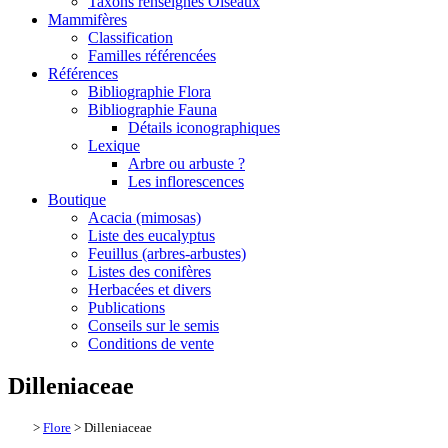
Taxons renseignés Oiseaux
Mammifères
Classification
Familles référencées
Références
Bibliographie Flora
Bibliographie Fauna
Détails iconographiques
Lexique
Arbre ou arbuste ?
Les inflorescences
Boutique
Acacia (mimosas)
Liste des eucalyptus
Feuillus (arbres-arbustes)
Listes des conifères
Herbacées et divers
Publications
Conseils sur le semis
Conditions de vente
Dilleniaceae
>
Flore
> Dilleniaceae