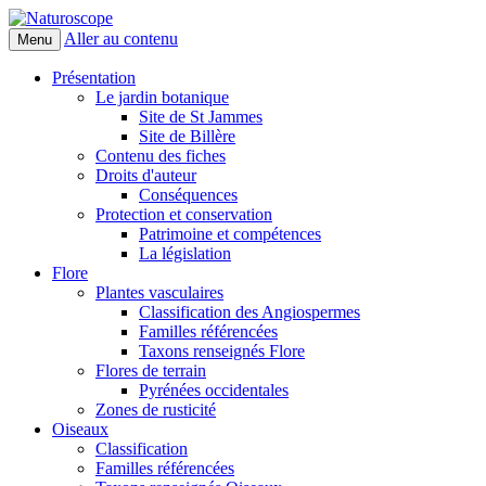
Aller au contenu
Menu
Naturoscope
Présentation
Le jardin botanique
Site de St Jammes
Site de Billère
Contenu des fiches
Droits d'auteur
Conséquences
Protection et conservation
Patrimoine et compétences
La législation
Flore
Plantes vasculaires
Classification des Angiospermes
Familles référencées
Taxons renseignés Flore
Flores de terrain
Pyrénées occidentales
Zones de rusticité
Oiseaux
Classification
Familles référencées