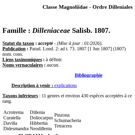
Classe Magnoliidae - Ordre Dilleniales
Famille :
Dilleniaceae
Salisb. 1807.
Statut du taxon
: accepté
-
(Mise à jour : 01/2026).
Publication
:
Parad. Lond. 2: ad t. 73. 1807 [1 Jun 1807] (1807)
nom. cons.
Liens taxinomiques
:
à définir.
Noms vernaculaires
:
aucun.
Bibliographie
Description à venir :
explications
Taxons inférieurs
: 11 genres et environ 430 espèces acceptées à ce
rang.
Acrotrema
Dillenia
Pinzona
Curatella
Doliocarpus
Schumacheria
Davilla
Hibbertia
Tetracera
Didesmandra
Neodillenia