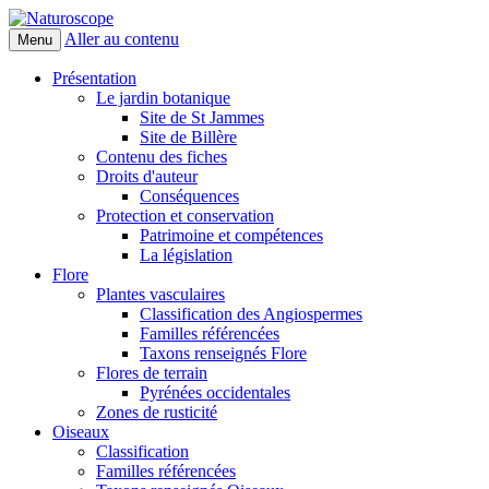
Aller au contenu
Menu
Naturoscope
Présentation
Le jardin botanique
Site de St Jammes
Site de Billère
Contenu des fiches
Droits d'auteur
Conséquences
Protection et conservation
Patrimoine et compétences
La législation
Flore
Plantes vasculaires
Classification des Angiospermes
Familles référencées
Taxons renseignés Flore
Flores de terrain
Pyrénées occidentales
Zones de rusticité
Oiseaux
Classification
Familles référencées