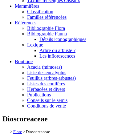
Taxons renseignés Oiseaux
Mammifères
Classification
Familles référencées
Références
Bibliographie Flora
Bibliographie Fauna
Détails iconographiques
Lexique
Arbre ou arbuste ?
Les inflorescences
Boutique
Acacia (mimosas)
Liste des eucalyptus
Feuillus (arbres-arbustes)
Listes des conifères
Herbacées et divers
Publications
Conseils sur le semis
Conditions de vente
Dioscoreaceae
>
Flore
> Dioscoreaceae