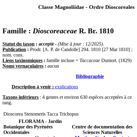
Classe Magnoliidae - Ordre Dioscoreales
Famille :
Dioscoreaceae
R. Br. 1810
Statut du taxon
: accepté
-
(Mise à jour : 12/2025).
Publication
:
Prodr. [A. P. de Candolle] 294. 1810 [27 Mar 1810] ;
nom. cons.
Liens taxinomiques
:
famille incluse =
Taccaceae
Dumort. (1829)
Noms vernaculaires
:
aucun
Bibliographie
Description à venir :
explications
Taxons inférieurs
: 4 genres et environ 630 espèces acceptées à ce
rang.
Dioscorea
Stenomeris
Tacca
Trichopus
FLORAMA - Jardin
Botanique des Pyrénées
Centre de documentation des
Occidentales
Sciences Naturelles