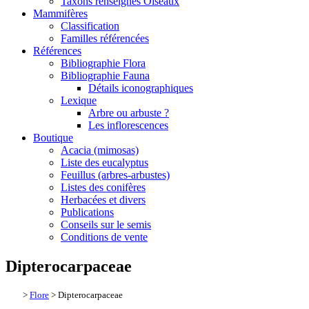
Taxons renseignés Oiseaux
Mammifères
Classification
Familles référencées
Références
Bibliographie Flora
Bibliographie Fauna
Détails iconographiques
Lexique
Arbre ou arbuste ?
Les inflorescences
Boutique
Acacia (mimosas)
Liste des eucalyptus
Feuillus (arbres-arbustes)
Listes des conifères
Herbacées et divers
Publications
Conseils sur le semis
Conditions de vente
Dipterocarpaceae
>
Flore
> Dipterocarpaceae