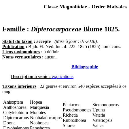
Classe Magnoliidae - Ordre Malvales
Famille :
Dipterocarpaceae
Blume 1825.
Statut du taxon
: accepté
-
(Mise à jour : 01/2026).
Publication
:
Bijdr. Fl. Ned. Ind. 4: 222. 1825 (1825) nom. cons.
Liens taxinomiques
:
à définir
Noms vernaculaires
:
aucun.
Bibliographie
Description à venir :
explications
Taxons inférieurs
: 22 genres et environ 540 espèces acceptées à ce
rang.
Anisoptera
Hopea
Pentacme
Stemonoporus
Anthoshorea
Marquesia
Pseudomonotes
Upuna
Cotylelobium
Monotes
Richetia
Vateria
Dipterocarpus
Neobalanocarpus
Rubroshorea
Vateriopsis
Doona
Neohopea
Shorea
Vatica
Dryobalanops
Parashorea