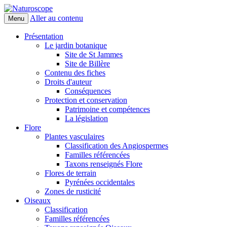
Aller au contenu
Menu
Naturoscope
Présentation
Le jardin botanique
Site de St Jammes
Site de Billère
Contenu des fiches
Droits d'auteur
Conséquences
Protection et conservation
Patrimoine et compétences
La législation
Flore
Plantes vasculaires
Classification des Angiospermes
Familles référencées
Taxons renseignés Flore
Flores de terrain
Pyrénées occidentales
Zones de rusticité
Oiseaux
Classification
Familles référencées