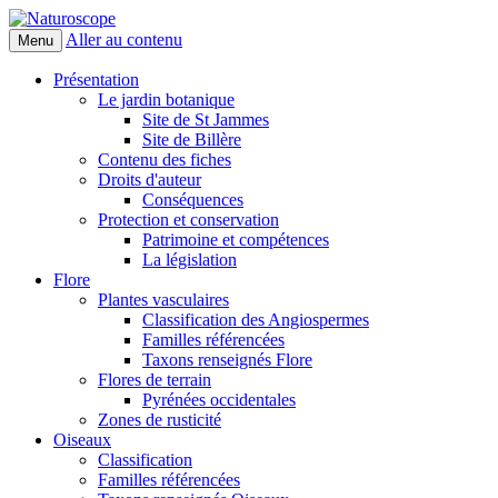
Aller au contenu
Menu
Naturoscope
Présentation
Le jardin botanique
Site de St Jammes
Site de Billère
Contenu des fiches
Droits d'auteur
Conséquences
Protection et conservation
Patrimoine et compétences
La législation
Flore
Plantes vasculaires
Classification des Angiospermes
Familles référencées
Taxons renseignés Flore
Flores de terrain
Pyrénées occidentales
Zones de rusticité
Oiseaux
Classification
Familles référencées