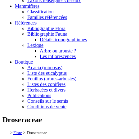
Taxons renseignés Oiseaux
Mammifères
Classification
Familles référencées
Références
Bibliographie Flora
Bibliographie Fauna
Détails iconographiques
Lexique
Arbre ou arbuste ?
Les inflorescences
Boutique
Acacia (mimosas)
Liste des eucalyptus
Feuillus (arbres-arbustes)
Listes des conifères
Herbacées et divers
Publications
Conseils sur le semis
Conditions de vente
Droseraceae
>
Flore
> Droseraceae