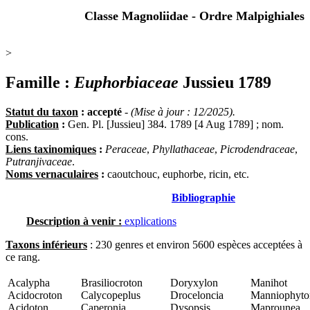
Classe Magnoliidae - Ordre Malpighiales
>
Famille :
Euphorbiaceae
Jussieu 1789
Statut du taxon
: accepté
-
(Mise à jour : 12/2025).
Publication
:
Gen. Pl. [Jussieu] 384. 1789 [4 Aug 1789] ; nom.
cons.
Liens taxinomiques
:
Peraceae
,
Phyllathaceae
,
Picrodendraceae
,
Putranjivaceae
.
Noms vernaculaires
:
caoutchouc, euphorbe, ricin, etc.
Bibliographie
Description à venir :
explications
Taxons inférieurs
: 230 genres et environ 5600 espèces acceptées à
ce rang.
Acalypha
Brasiliocroton
Doryxylon
Manihot
Acidocroton
Calycopeplus
Droceloncia
Manniophyto
Acidoton
Caperonia
Dysopsis
Maprounea