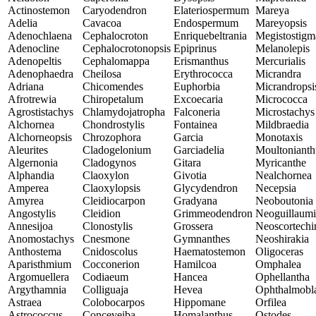
Actinostemon
Caryodendron
Elateriospermum
Mareya
Adelia
Cavacoa
Endospermum
Mareyopsis
Adenochlaena
Cephalocroton
Enriquebeltrania
Megistostigm
Adenocline
Cephalocrotonopsis
Epiprinus
Melanolepis
Adenopeltis
Cephalomappa
Erismanthus
Mercurialis
Adenophaedra
Cheilosa
Erythrococca
Micrandra
Adriana
Chicomendes
Euphorbia
Micrandropsi
Afrotrewia
Chiropetalum
Excoecaria
Micrococca
Agrostistachys
Chlamydojatropha
Falconeria
Microstachys
Alchornea
Chondrostylis
Fontainea
Mildbraedia
Alchorneopsis
Chrozophora
Garcia
Monotaxis
Aleurites
Cladogelonium
Garciadelia
Moultonianth
Algernonia
Cladogynos
Gitara
Myricanthe
Alphandia
Claoxylon
Givotia
Nealchornea
Amperea
Claoxylopsis
Glycydendron
Necepsia
Amyrea
Cleidiocarpon
Gradyana
Neoboutonia
Angostylis
Cleidion
Grimmeodendron
Neoguillaumi
Annesijoa
Clonostylis
Grossera
Neoscortechi
Anomostachys
Cnesmone
Gymnanthes
Neoshirakia
Anthostema
Cnidoscolus
Haematostemon
Oligoceras
Aparisthmium
Cocconerion
Hamilcoa
Omphalea
Argomuellera
Codiaeum
Hancea
Ophellantha
Argythamnia
Colliguaja
Hevea
Ophthalmobl
Astraea
Colobocarpos
Hippomane
Orfilea
Astrococcus
Conceveiba
Homalanthus
Ostodes