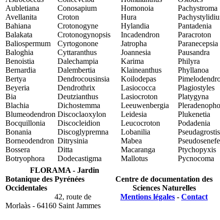
Aubletiana
Conosapium
Homonoia
Pachystroma
Avellanita
Croton
Hura
Pachystylidi
Bahiana
Crotonogyne
Hylandia
Pantadenia
Balakata
Crotonogynopsis
Incadendron
Paracroton
Baliospermum
Cyrtogonone
Jatropha
Paranecepsia
Baloghia
Cyttaranthus
Joannesia
Pausandra
Benoistia
Dalechampia
Karima
Philyra
Bernardia
Dalembertia
Klaineanthus
Phyllanoa
Bertya
Dendrocousinsia
Koilodepas
Pimelodendr
Beyeria
Dendrothrix
Lasiococca
Plagiostyles
Bia
Deutzianthus
Lasiocroton
Platygyna
Blachia
Dichostemma
Leeuwenbergia
Pleradenopho
Blumeodendron
Discoclaoxylon
Leidesia
Plukenetia
Bocquillonia
Discocleidion
Leucocroton
Podadenia
Bonania
Discoglypremna
Lobanilia
Pseudagrosti
Borneodendron
Ditrysinia
Mabea
Pseudosenefe
Bossera
Ditta
Macaranga
Ptychopyxis
Botryophora
Dodecastigma
Mallotus
Pycnocoma
FLORAMA - Jardin
Botanique des Pyrénées
Centre de documentation des
Occidentales
Sciences Naturelles
42, route de
Mentions légales
-
Contact
Morlaàs - 64160 Saint Jammes