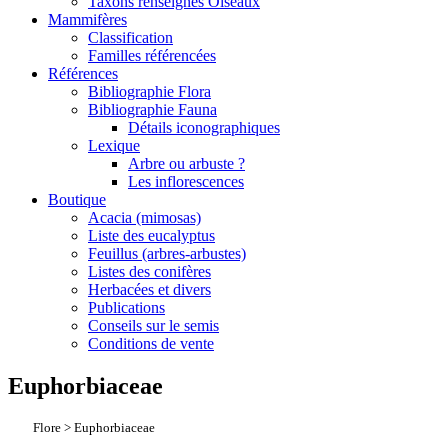
Taxons renseignés Oiseaux
Mammifères
Classification
Familles référencées
Références
Bibliographie Flora
Bibliographie Fauna
Détails iconographiques
Lexique
Arbre ou arbuste ?
Les inflorescences
Boutique
Acacia (mimosas)
Liste des eucalyptus
Feuillus (arbres-arbustes)
Listes des conifères
Herbacées et divers
Publications
Conseils sur le semis
Conditions de vente
Euphorbiaceae
Flore > Euphorbiaceae