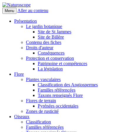
Aller au contenu
Menu
Naturoscope
Présentation
Le jardin botanique
Site de St Jammes
Site de Billère
Contenu des fiches
Droits d'auteur
Conséquences
Protection et conservation
Patrimoine et compétences
La législation
Flore
Plantes vasculaires
Classification des Angiospermes
Familles référencées
Taxons renseignés Flore
Flores de terrain
Pyrénées occidentales
Zones de rusticité
Oiseaux
Classification
Familles référencées