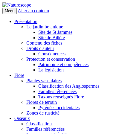
Aller au contenu
Menu
Naturoscope
Présentation
Le jardin botanique
Site de St Jammes
Site de Billère
Contenu des fiches
Droits d'auteur
Conséquences
Protection et conservation
Patrimoine et compétences
La législation
Flore
Plantes vasculaires
Classification des Angiospermes
Familles référencées
Taxons renseignés Flore
Flores de terrain
Pyrénées occidentales
Zones de rusticité
Oiseaux
Classification
Familles référencées