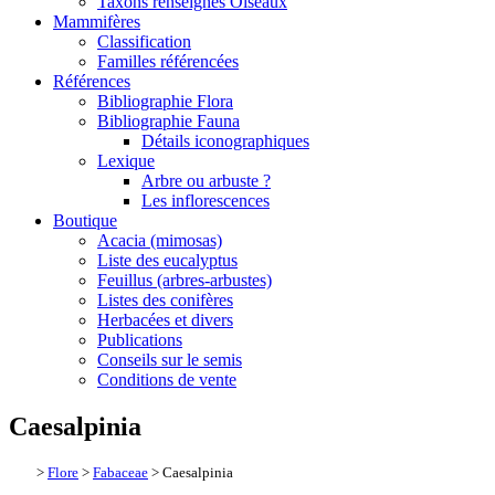
Taxons renseignés Oiseaux
Mammifères
Classification
Familles référencées
Références
Bibliographie Flora
Bibliographie Fauna
Détails iconographiques
Lexique
Arbre ou arbuste ?
Les inflorescences
Boutique
Acacia (mimosas)
Liste des eucalyptus
Feuillus (arbres-arbustes)
Listes des conifères
Herbacées et divers
Publications
Conseils sur le semis
Conditions de vente
Caesalpinia
>
Flore
>
Fabaceae
> Caesalpinia