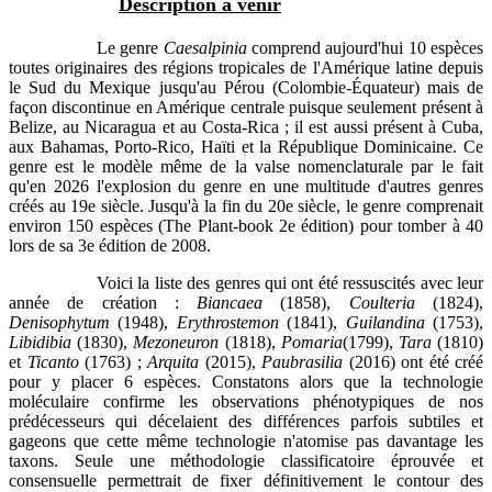
Description à venir
Le genre
Caesalpinia
comprend aujourd'hui 10 espèces
toutes originaires des régions tropicales de l'Amérique latine depuis
le Sud du Mexique jusqu'au Pérou (Colombie-Équateur) mais de
façon discontinue en Amérique centrale puisque seulement présent à
Belize, au Nicaragua et au Costa-Rica ; il est aussi présent à Cuba,
aux Bahamas, Porto-Rico, Haïti et la République Dominicaine. Ce
genre est le modèle même de la valse nomenclaturale par le fait
qu'en 2026 l'explosion du genre en une multitude d'autres genres
créés au 19e siècle. Jusqu'à la fin du 20e siècle, le genre comprenait
environ 150 espèces (The Plant-book 2e édition) pour tomber à 40
lors de sa 3e édition de 2008.
Voici la liste des genres qui ont été ressuscités avec leur
année de création :
Biancaea
(1858),
Coulteria
(1824),
Denisophytum
(1948),
Erythrostemon
(1841),
Guilandina
(1753),
Libidibia
(1830),
Mezoneuron
(1818),
Pomaria
(1799),
Tara
(1810)
et
Ticanto
(1763) ;
Arquita
(2015),
Paubrasilia
(2016) ont été créé
pour y placer 6 espèces. Constatons alors que la technologie
moléculaire confirme les observations phénotypiques de nos
prédécesseurs qui décelaient des différences parfois subtiles et
gageons que cette même technologie n'atomise pas davantage les
taxons. Seule une méthodologie classificatoire éprouvée et
consensuelle permettrait de fixer définitivement le contour des