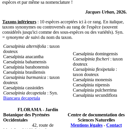
espèces et par même sa nomenclature !
Jacques Urban
, 2026.
Taxons inférieurs
: 10 espèces acceptées ici à ce rang. En italique,
taxons synonymes ou controversés au rang de l'espèce (souvent
considérés jusqu'ici comme des sous-espèces ou des variétés). Syn.
=
synonyme de
suivi du nom du taxon.
Caesalpinia alternifolia
: taxon
douteux
Caesalpinia domingensis
Caesalpinia anacantha
Caesalpinia fischeri
: taxon
Caesalpinia bahamensis
douteux
Caesalpinia barahonensis
Caesalpinia flexipetala
:
Caesalpinia brasiliensis
taxon douteux
Caesalpinia burmanica
: taxon
Caesalpinia monensis
douteux
Caesalpinia nipensis
Caesalpinia cassioides
Caesalpinia pulcherrima
Caesalpinia decapetala
: Syn.
Caesalpinia secundiflora
Biancaea decapetala
FLORAMA - Jardin
Botanique des Pyrénées
Centre de documentation des
Occidentales
Sciences Naturelles
42, route de
Mentions légales
-
Contact