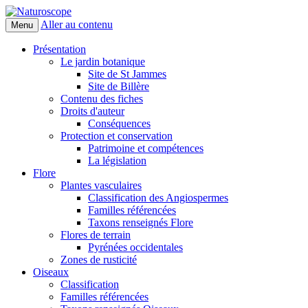
Aller au contenu
Menu
Naturoscope
Présentation
Le jardin botanique
Site de St Jammes
Site de Billère
Contenu des fiches
Droits d'auteur
Conséquences
Protection et conservation
Patrimoine et compétences
La législation
Flore
Plantes vasculaires
Classification des Angiospermes
Familles référencées
Taxons renseignés Flore
Flores de terrain
Pyrénées occidentales
Zones de rusticité
Oiseaux
Classification
Familles référencées