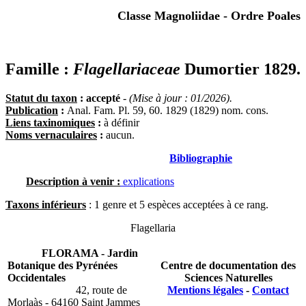
Classe Magnoliidae - Ordre Poales
Famille :
Flagellariaceae
Dumortier 1829.
Statut du taxon
: accepté
-
(Mise à jour : 01/2026).
Publication
:
Anal. Fam. Pl. 59, 60. 1829 (1829) nom. cons.
Liens taxinomiques
:
à définir
Noms vernaculaires
:
aucun.
Bibliographie
Description à venir :
explications
Taxons inférieurs
: 1 genre et 5 espèces acceptées à ce rang.
Flagellaria
FLORAMA - Jardin
Botanique des Pyrénées
Centre de documentation des
Occidentales
Sciences Naturelles
42, route de
Mentions légales
-
Contact
Morlaàs - 64160 Saint Jammes