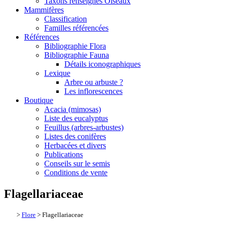
Taxons renseignés Oiseaux
Mammifères
Classification
Familles référencées
Références
Bibliographie Flora
Bibliographie Fauna
Détails iconographiques
Lexique
Arbre ou arbuste ?
Les inflorescences
Boutique
Acacia (mimosas)
Liste des eucalyptus
Feuillus (arbres-arbustes)
Listes des conifères
Herbacées et divers
Publications
Conseils sur le semis
Conditions de vente
Flagellariaceae
>
Flore
> Flagellariaceae