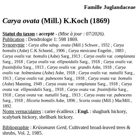
Famille Juglandaceae
Carya ovata
(Mill.) K.Koch (1869)
Statut du taxon
: accepté
-
(Mise à jour : 07/2026).
Publication
: Dendrologie 1: 598 1869.
Synonymie
:
Carya alba
subsp.
ovata
(Mill.) Schwer., 1932 ;
Carya
borealis
(Ashe) C.K.Schneid., 1906 ;
Carya mexicana
Engelm., 1883 ;
Carya ovalis
var.
borealis
(Ashe) Sarg.,1913 ;
Carya ovalis
var.
complanata
Sarg., 1918 ;
Carya ovalis
var.
ellipsoidalis
Sarg., 1918 ;
Carya ovalis
var.
fraxinifolia
Sarg., 1913 ;
Carya ovalis
var.
grandis
Ashe, 1918 ;
Carya
ovalis
var.
holmesiana
(Ashe) Ashe, 1918 ;
Carya ovalis
var.
nuttallii
Sarg.,
1913 ;
Carya ovalis
var.
pubescens
Sarg., 1918 ;
Carya ovata
var.
borealis
(Ashe) Manning, 1949 ;
Carya ovata
var.
complanata
Sarg., 1918 ;
Carya
ovata
var.
ellipsoidalis
Sarg., 1918 ;
Carya ovata
var.
fraxinifolia
Sarg.,
1918 ;
Carya ovata
var.
nuttallii
Sarg., 1913 ;
Carya ovata
var.
pubescens
Sarg., 1918 ;
Hicoria borealis
Ashe, 1896 ;
Scoria ovata
(Mill.) MacMill.,
1892.
Noms vernaculaires
: carier écailleux ;
Engl.
: shagbark hickory,
scalybark hickory, shellbark hickory.
Bibliographie
:
Krüssmann Gerd
, Cultivated broad-leaved trees &
shrubs, Vol. 2, 1985.