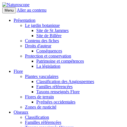
Aller au contenu
Menu
Naturoscope
Présentation
Le jardin botanique
Site de St Jammes
Site de Billère
Contenu des fiches
Droits d'auteur
Conséquences
Protection et conservation
Patrimoine et compétences
La législation
Flore
Plantes vasculaires
Classification des Angiospermes
Familles référencées
Taxons renseignés Flore
Flores de terrain
Pyrénées occidentales
Zones de rusticité
Oiseaux
Classification
Familles référencées