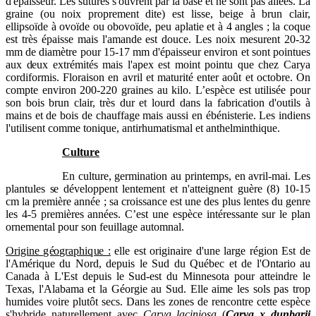
d'épaisseur. Les sutures s'ouvrent par la base et ne sont pas ailées. La
graine (ou noix proprement dite) est lisse, beige à brun clair,
ellipsoïde à ovoïde ou obovoïde, peu aplatie et à 4 angles ; la coque
est très épaisse mais l'amande est douce. Les noix mesurent 20-32
mm de diamètre pour 15-17 mm d'épaisseur environ et sont pointues
aux deux extrémités mais l'apex est moint pointu que chez Carya
cordiformis. Floraison en avril et maturité enter août et octobre. On
compte environ 200-220 graines au kilo. L’espèce est utilisée pour
son bois brun clair, très dur et lourd dans la fabrication d'outils à
mains et de bois de chauffage mais aussi en ébénisterie. Les indiens
l'utilisent comme tonique, antirhumatismal et anthelminthique.
Culture
En culture, germination au printemps, en avril-mai. Les
plantules se développent lentement et n'atteignent guère (8) 10-15
cm la première année ; sa croissance est une des plus lentes du genre
les 4-5 premières années. C’est une espèce intéressante sur le plan
ornemental pour son feuillage automnal.
Origine géographique :
elle est originaire d'une large région Est de
l'Amérique du Nord, depuis le Sud du Québec et de l'Ontario au
Canada à L'Est depuis le Sud-est du Minnesota pour atteindre le
Texas, l'Alabama et la Géorgie au Sud. Elle aime les sols pas trop
humides voire plutôt secs. Dans les zones de rencontre cette espèce
s'hybride naturellement avec
Carya laciniosa
(
Carya x dunbarii