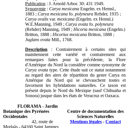
Publication
: J. Arnold Arbor. 30: 431 1949.
Synonymie
:
Carya mexicana
Engelm. ex Hemsl.,
1883 ;
Carya mexicana
fo.
polyneura
Rehder, 1935 ;
Carya ovalis
var.
mexicana
(Engelm. ex Hemsl.)
W.E.Manning, 1949 ;
Carya ovata
fo.
polyneura
(Rehder) Manning, 1949 ;
Hicoria mexicana
(Engelm.)
Britton, 1888 ;
Hicorius mexicana
Britton, 1888 ;
Juglans ovata
Mill., 1768.
Description
: Contrairement à certains sites qui
maintiennent cette variété et contrairement aux
remarques faites pour la précédente, la Flore
d'Amérique du Nord la considère comme synonyme de
Carya ovata
type. Cette étude suit ce statut notamment
au regard des aires de répartition du genre Carya en
Amérique du Nord qui se chevauchent toutes et
favorisent les hybridations naturelles. Ce taxon est
présent depuis le Nord du Mexique (sauf Chihuaha et
Sonora) jusque dans les états de Veracruz et Oaxaca.
FLORAMA - Jardin
Botanique des Pyrénées
Centre de documentation des
Occidentales
Sciences Naturelles
42, route de
Mentions légales
-
Contact
Morlaàs - 64160 Saint Jammes