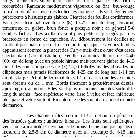
longs rubans très souvent détaches du tronc par le bas, parfois
recourbées. Rameaux modérément vigoureux ou fins, brun-rouge
foncé ou verdâtres avec des lenticelles orangées. Ils sont légèrement
pubescents à hirsutes puis glabres. Cicatrice des feuilles cordiformes.
Bourgeon terminal ovoïde de (8) 15-25 mm de long environ,
tomenteux ou glabre, brun foncé à presque noir ; en général 5-8
écailles lâches . Les axillaires sont plus petits et protégés par des
bractéoles en forme de capuchon. Au débourrement les écailles ne
tombent pas mais croissent en même temps que les vraies feuilles
apparaissent comme la plupart des
Carya
mais chez
ovata
c'est assez
spectaculaire (voir illustration). Feuilles caduques alternes de 20-40
(60) cm de long avec un pétiole hirsute mais souvent glabre de 4-13
cm. Elles sont composées de (3) 5 (7) folioles ovales obovales ou
elliptiques mais jamais falciformes de 4-25 cm de long sur 1-14 cm
au plus large. Petiolule terminal de 3-17 mm alors que les axillaires
sont absents ou de 1 mm. Bords finement à grossièrement dentés,
apex aigu à acuminé. Elles sont plus ou moins hirsutes surtout le
long du rachis ; face supérieure verte, lisse à velue et face inférieure
plus pâle et velue surtout. En automne elles virent au jaune d'or mêlé
de marron.
Les chatons mâles mesurent 13 cm et ont un pétiole et
des bractées glabres ; anthères hirsutes. Les fruits sont sphériques,
vert-jaune à maturité et devenant vite bruns. Ils ne sont pas aplatis et
mesurent de 2,5-5 cm de diamètre avec un exocarpe de 4-15 mm