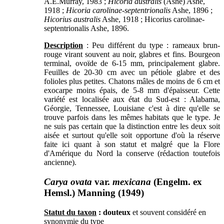
A.E.Murray, 1983 ;
Hicoria australis
(Ashe) Ashe,
1918 ;
Hicoria carolinae-septentrionalis
Ashe, 1896 ;
Hicorius australis
Ashe, 1918 ; Hicorius carolinae-
septentrionalis Ashe, 1896.
Description
: Peu différent du type : rameaux brun-
rouge virant souvent au noir, glabres et fins. Bourgeon
terminal, ovoïde de 6-15 mm, principalement glabre.
Feuilles de 20-30 cm avec un pétiole glabre et des
folioles plus petites. Chatons mâles de moins de 6 cm et
exocarpe moins épais, de 5-8 mm d'épaisseur. Cette
variété est localisée aux état du Sud-est : Alabama,
Géorgie, Tennessee, Louisiane c'est à dire qu'elle se
trouve parfois dans les mêmes habitats que le type. Je
ne suis pas certain que la distinction entre les deux soit
aisée et surtout qu'elle soit opportune d'où la réserve
faite ici quant à son statut et malgré que la Flore
d'Amérique du Nord la conserve (rédaction toutefois
ancienne).
Carya ovata
var.
mexicana
(Engelm. ex
Hemsl.) Manning (1949)
Statut du taxon
: douteux
et souvent considéré en
synonymie du type