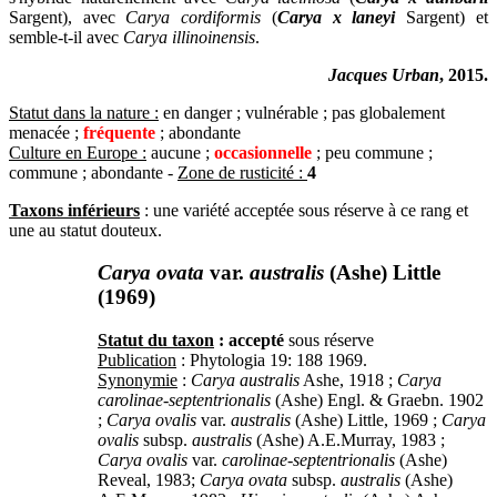
Sargent), avec
Carya cordiformis
(
Carya x laneyi
Sargent) et
semble-t-il avec
Carya illinoinensis
.
Jacques Urban
, 2015.
Statut dans la nature :
en danger ; vulnérable ; pas globalement
menacée ;
fréquente
; abondante
Culture en Europe :
aucune ;
occasionnelle
; peu commune ;
commune ; abondante -
Zone de rusticité :
4
Taxons inférieurs
: une variété acceptée sous réserve à ce rang et
une au statut douteux.
Carya ovata
var.
australis
(Ashe) Little
(1969)
Statut du taxon
: accepté
sous réserve
Publication
: Phytologia 19: 188 1969.
Synonymie
:
Carya australis
Ashe, 1918 ;
Carya
carolinae-septentrionalis
(Ashe) Engl. & Graebn. 1902
;
Carya ovalis
var.
australis
(Ashe) Little, 1969 ;
Carya
ovalis
subsp.
australis
(Ashe) A.E.Murray, 1983 ;
Carya ovalis
var.
carolinae-septentrionalis
(Ashe)
Reveal, 1983;
Carya ovata
subsp.
australis
(Ashe)