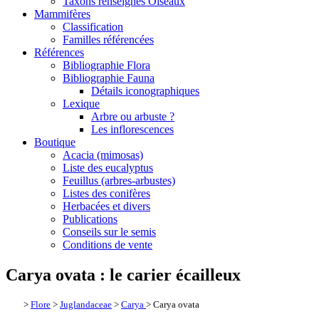
Taxons renseignés Oiseaux
Mammifères
Classification
Familles référencées
Références
Bibliographie Flora
Bibliographie Fauna
Détails iconographiques
Lexique
Arbre ou arbuste ?
Les inflorescences
Boutique
Acacia (mimosas)
Liste des eucalyptus
Feuillus (arbres-arbustes)
Listes des conifères
Herbacées et divers
Publications
Conseils sur le semis
Conditions de vente
Carya ovata : le carier écailleux
>
Flore
>
Juglandaceae
>
Carya
> Carya ovata