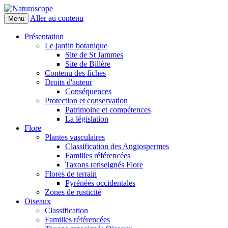
Aller au contenu
Menu
Naturoscope
Présentation
Le jardin botanique
Site de St Jammes
Site de Billère
Contenu des fiches
Droits d'auteur
Conséquences
Protection et conservation
Patrimoine et compétences
La législation
Flore
Plantes vasculaires
Classification des Angiospermes
Familles référencées
Taxons renseignés Flore
Flores de terrain
Pyrénées occidentales
Zones de rusticité
Oiseaux
Classification
Familles référencées