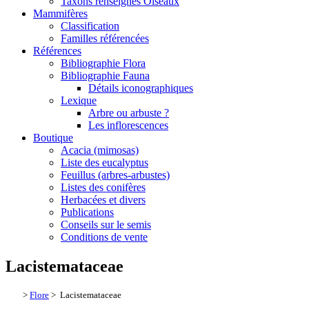
Taxons renseignés Oiseaux
Mammifères
Classification
Familles référencées
Références
Bibliographie Flora
Bibliographie Fauna
Détails iconographiques
Lexique
Arbre ou arbuste ?
Les inflorescences
Boutique
Acacia (mimosas)
Liste des eucalyptus
Feuillus (arbres-arbustes)
Listes des conifères
Herbacées et divers
Publications
Conseils sur le semis
Conditions de vente
Lacistemataceae
>
Flore
> Lacistemataceae