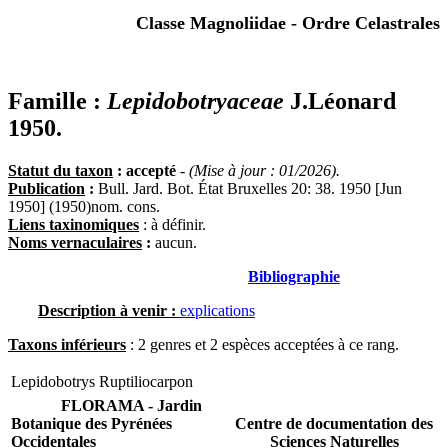
Classe Magnoliidae - Ordre Celastrales
Famille :
Lepidobotryaceae
J.Léonard
1950.
Statut du taxon
: accepté
-
(Mise à jour : 01/2026).
Publication
:
Bull. Jard. Bot. État Bruxelles 20: 38. 1950 [Jun
1950] (1950)nom. cons.
Liens taxinomiques
: à définir.
Noms vernaculaires
:
aucun.
Bibliographie
Description à venir :
explications
Taxons inférieurs
: 2 genres et 2 espèces acceptées à ce rang.
Lepidobotrys
Ruptiliocarpon
FLORAMA - Jardin
Botanique des Pyrénées
Centre de documentation des
Occidentales
Sciences Naturelles