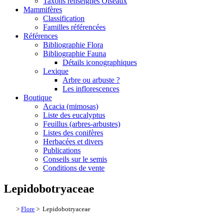
Taxons renseignés Oiseaux
Mammifères
Classification
Familles référencées
Références
Bibliographie Flora
Bibliographie Fauna
Détails iconographiques
Lexique
Arbre ou arbuste ?
Les inflorescences
Boutique
Acacia (mimosas)
Liste des eucalyptus
Feuillus (arbres-arbustes)
Listes des conifères
Herbacées et divers
Publications
Conseils sur le semis
Conditions de vente
Lepidobotryaceae
>
Flore
> Lepidobotryaceae