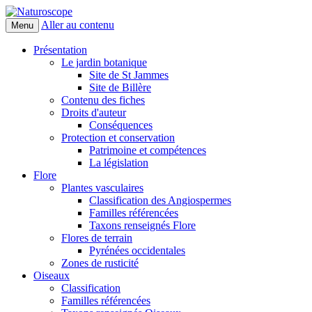
Aller au contenu
Menu
Naturoscope
Présentation
Le jardin botanique
Site de St Jammes
Site de Billère
Contenu des fiches
Droits d'auteur
Conséquences
Protection et conservation
Patrimoine et compétences
La législation
Flore
Plantes vasculaires
Classification des Angiospermes
Familles référencées
Taxons renseignés Flore
Flores de terrain
Pyrénées occidentales
Zones de rusticité
Oiseaux
Classification
Familles référencées