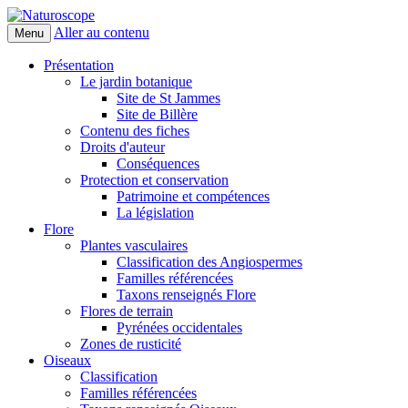
Aller au contenu
Menu
Naturoscope
Présentation
Le jardin botanique
Site de St Jammes
Site de Billère
Contenu des fiches
Droits d'auteur
Conséquences
Protection et conservation
Patrimoine et compétences
La législation
Flore
Plantes vasculaires
Classification des Angiospermes
Familles référencées
Taxons renseignés Flore
Flores de terrain
Pyrénées occidentales
Zones de rusticité
Oiseaux
Classification
Familles référencées