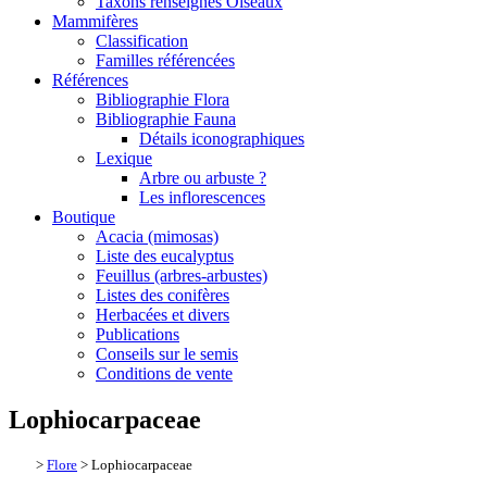
Taxons renseignés Oiseaux
Mammifères
Classification
Familles référencées
Références
Bibliographie Flora
Bibliographie Fauna
Détails iconographiques
Lexique
Arbre ou arbuste ?
Les inflorescences
Boutique
Acacia (mimosas)
Liste des eucalyptus
Feuillus (arbres-arbustes)
Listes des conifères
Herbacées et divers
Publications
Conseils sur le semis
Conditions de vente
Lophiocarpaceae
>
Flore
> Lophiocarpaceae