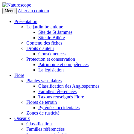
Aller au contenu
Menu
Naturoscope
Présentation
Le jardin botanique
Site de St Jammes
Site de Billère
Contenu des fiches
Droits d'auteur
Conséquences
Protection et conservation
Patrimoine et compétences
La législation
Flore
Plantes vasculaires
Classification des Angiospermes
Familles référencées
Taxons renseignés Flore
Flores de terrain
Pyrénées occidentales
Zones de rusticité
Oiseaux
Classification
Familles référencées