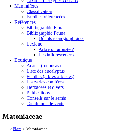
Taxons renseignés Oiseaux
Mammifères
Classification
Familles référencées
Références
Bibliographie Flora
Bibliographie Fauna
Détails iconographiques
Lexique
Arbre ou arbuste ?
Les inflorescences
Boutique
Acacia (mimosas)
Liste des eucalyptus
Feuillus (arbres-arbustes)
Listes des conifères
Herbacées et divers
Publications
Conseils sur le semis
Conditions de vente
Matoniaceae
>
Flore
> Matoniaceae