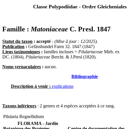
Classe Polypodiidae - Ordre Gleicheniales
Famille :
Matoniaceae
C. Presl. 1847
Statut du taxon
: accepté
-
(Mise à jour : 12/2025).
Publication
:
Gefässbundel Farrn 32. 1847 (1847)
Liens taxinomiques
:
familles incluses =
Pilulariaceae
Mirb. ex
DC. (1804),
Pilulariaceae
Bercht. & J.Presl (1820).
Noms vernaculaires
:
aucun.
Bibliographie
Description à venir :
explications
Taxons inférieurs
: 2 genres et 4 espèces acceptées à ce rang.
Pilularia
Regnellidium
FLORAMA - Jardin
Botanique des Pyrénées
Centre de documentation des