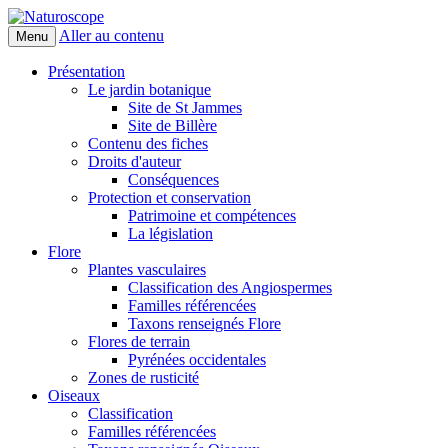
Aller au contenu
Menu
Naturoscope
Présentation
Le jardin botanique
Site de St Jammes
Site de Billère
Contenu des fiches
Droits d'auteur
Conséquences
Protection et conservation
Patrimoine et compétences
La législation
Flore
Plantes vasculaires
Classification des Angiospermes
Familles référencées
Taxons renseignés Flore
Flores de terrain
Pyrénées occidentales
Zones de rusticité
Oiseaux
Classification
Familles référencées