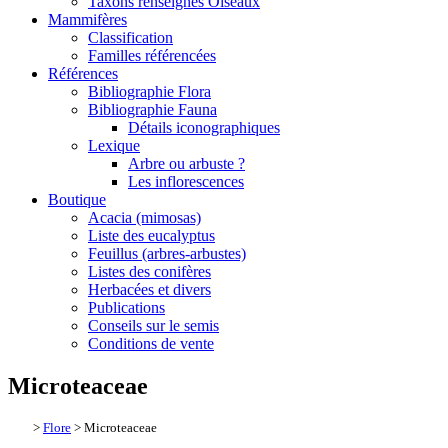
Taxons renseignés Oiseaux
Mammifères
Classification
Familles référencées
Références
Bibliographie Flora
Bibliographie Fauna
Détails iconographiques
Lexique
Arbre ou arbuste ?
Les inflorescences
Boutique
Acacia (mimosas)
Liste des eucalyptus
Feuillus (arbres-arbustes)
Listes des conifères
Herbacées et divers
Publications
Conseils sur le semis
Conditions de vente
Microteaceae
>
Flore
> Microteaceae