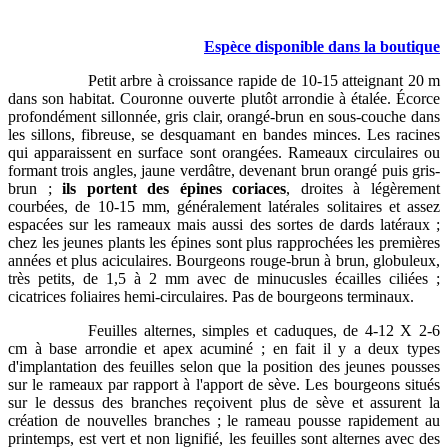
Espèce disponible dans la boutique
Petit arbre à croissance rapide de 10-15 atteignant 20 m
dans son habitat. Couronne ouverte plutôt arrondie à étalée. Écorce
profondément sillonnée, gris clair, orangé-brun en sous-couche dans
les sillons, fibreuse, se desquamant en bandes minces. Les racines
qui apparaissent en surface sont orangées. Rameaux circulaires ou
formant trois angles, jaune verdâtre, devenant brun orangé puis gris-
brun ;
ils portent des épines coriaces
, droites à légèrement
courbées, de 10-15 mm, généralement latérales solitaires et assez
espacées sur les rameaux mais aussi des sortes de dards latéraux ;
chez les jeunes plants les épines sont plus rapprochées les premières
années et plus aciculaires. Bourgeons rouge-brun à brun, globuleux,
très petits, de 1,5 à 2 mm avec de minucusles écailles ciliées ;
cicatrices foliaires hemi-circulaires. Pas de bourgeons terminaux.
Feuilles alternes, simples et caduques, de 4-12 X 2-6
cm à base arrondie et apex acuminé ; en fait il y a deux types
d'implantation des feuilles selon que la position des jeunes pousses
sur le rameaux par rapport à l'apport de sève. Les bourgeons situés
sur le dessus des branches reçoivent plus de sève et assurent la
création de nouvelles branches ; le rameau pousse rapidement au
printemps, est vert et non lignifié, les feuilles sont alternes avec des