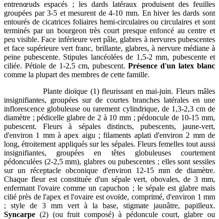
entrenœuds espacés ; les dards latéraux produisent des feuilles
groupées par 3-5 et mesurent de 4-10 mm. En hiver les dards sont
entourés de cicatrices foliaires hemi-circulaires ou circulaires et sont
terminés par un bourgeon très court presque enfoncé au centre et
peu visible. Face inférieure vert pâle, glabres à nervures pubescentes
et face supérieure vert franc, brillante, glabres, à nervure médiane à
peine pubescente. Stipules lancéolées de 1,5-2 mm, pubescente et
ciliée. Pétiole de 1-2,5 cm, pubescent.
Présence d'un latex blanc
comme la plupart des membres de cette famille.
Plante dioïque (1) fleurissant en mai-juin. Fleurs mâles
insignifiantes, groupées sur de courtes branches latérales en une
inflorescence globuleuse ou rarement cylindrique, de 1,3-2,3 cm de
diamètre ; pédicelle glabre de 2 à 10 mm ; pédoncule de 10-15 mm,
pubescent. Fleurs à sépales distincts, pubescents, jaune-vert,
d'environ 1 mm à apex aigu ; filaments aplati d'environ 2 mm de
long, étroitement appliqués sur les sépales. Fleurs femelles tout aussi
insignifiantes, groupées en têtes globuleuses courtement
pédonculées (2-2,5 mm), glabres ou pubescentes ; elles sont sessiles
sur un réceptacle obconique d'environ 12-15 mm de diamètre.
Chaque fleur est constituée d'un sépale vert, obovales, de 3 mm,
enfermant l'ovaire comme un capuchon ; le sépale est glabre mais
cilié près de l'apex et l'ovaire est ovoïde, comprimé, d'environ 1 mm
; style de 3 mm vert à la base, stigmate jaunâtre, papilleux.
Syncarpe
(2) (ou fruit composé) à pédoncule court, glabre ou