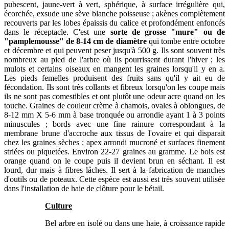
pubescent, jaune-vert à vert, sphérique, à surface irrégulière qui,
écorchée, exsude une sève blanche poisseuse ; akènes complètement
recouverts par les lobes épaissis du calice et profondément enfoncés
dans le réceptacle. C'est une
sorte de grosse "mure" ou de
"pamplemousse" de 8-14 cm de diamètre
qui tombe entre octobre
et décembre et qui peuvent peser jusqu'à 500 g. Ils sont souvent très
nombreux au pied de l'arbre où ils pourrissent durant l'hiver ; les
mulots et certains oiseaux en mangent les graines lorsqu'il y en a.
Les pieds femelles produisent des fruits sans qu'il y ait eu de
fécondation. Ils sont très collants et fibreux lorsqu'on les coupe mais
ils ne sont pas comestibles et ont plutôt une odeur acre quand on les
touche. Graines de couleur crème à chamois, ovales à oblongues, de
8-12 mm X 5-6 mm à base tronquée ou arrondie ayant 1 à 3 points
minuscules ; bords avec une fine rainure correspondant à la
membrane brune d'accroche aux tissus de l'ovaire et qui disparait
chez les graines sèches ; apex arrondi mucroné et surfaces finement
striées ou piquetées. Environ 22-27 graines au gramme. Le bois est
orange quand on le coupe puis il devient brun en séchant. Il est
lourd, dur mais à fibres lâches. Il sert à la fabrication de manches
d'outils ou de poteaux. Cette espèce est aussi est très souvent utilisée
dans l'installation de haie de clôture pour le bétail.
Culture
Bel arbre en isolé ou dans une haie, à croissance rapide