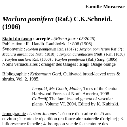
Famille Moraceae
Maclura pomifera
(Raf.) C.K.Schneid.
(1906)
Statut du taxon
: accepté
-
(Mise à jour : 05/2026).
Publication
: Ill. Handb. Laubholzk. 1: 806 (1906).
Synonymie
:
Ioxylon pomiferum
Raf. (1817) ;
Joxylon pomiferum
Raf (?) ;
Maclura aurantiaca
Nutt. (1818) ;
Toxylon aurantiacum
(Nutt.) Raf. (1830)
;
Toxylon maclura
Raf. (1838) ;
Toxylon pomiferum
(Raf.) Sarg. (1895).
Noms vernaculaires
: oranger des Osages ;
Engl
. Osage-orange
Bibliographie
:
Krüssmann Gerd
, Cultivated broad-leaved trees &
shrubs, Vol. 2, 1985.
Leopold, Mc Comb, Muller
, Trees of the Central
Hardwood Forests of North America, 1998.
Collectif
, The families and genera of vascular
plants, Volume VI, 2004, Edited by K. Kubitzki.
Iconographie
:
Urban Jacques
1. écorce d'un arbre de 25 ans
environ ; 2. carte de répartition (en foncé aire naturelle d'origine) ; 3.
inflorescence femelle ; 4. bourgeon vue de face entouré des