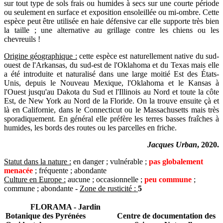
sur tout type de sols frais ou humides à secs sur une courte période
ou seulement en surface et exposition ensoleillée ou mi-ombre. Cette
espèce peut être utilisée en haie défensive car elle supporte très bien
la taille ; une alternative au grillage contre les chiens ou les
chevreuils !
Origine géographique :
cette espèce est naturellement native du sud-
ouest de l'Arkansas, du sud-est de l'Oklahoma et du Texas mais elle
a été introduite et naturalisé dans une large moitié Est des États-
Unis, depuis le Nouveau Mexique, l'Oklahoma et le Kansas à
l'Ouest jusqu'au Dakota du Sud et l'Illinois au Nord et toute la côte
Est, de New York au Nord de la Floride. On la trouve ensuite çà et
là en Californie, dans le Connecticut ou le Massachusetts mais très
sporadiquement. En général elle préfère les terres basses fraîches à
humides, les bords des routes ou les parcelles en friche.
Jacques Urban
, 2020.
Statut dans la nature :
en danger ; vulnérable ;
pas globalement
menacée
; fréquente ; abondante
Culture en Europe :
aucune ; occasionnelle ;
peu commune
;
commune ; abondante -
Zone de rusticité :
5
FLORAMA - Jardin
Botanique des Pyrénées
Centre de documentation des