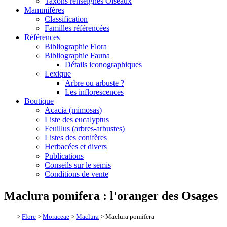
Taxons renseignés Oiseaux
Mammifères
Classification
Familles référencées
Références
Bibliographie Flora
Bibliographie Fauna
Détails iconographiques
Lexique
Arbre ou arbuste ?
Les inflorescences
Boutique
Acacia (mimosas)
Liste des eucalyptus
Feuillus (arbres-arbustes)
Listes des conifères
Herbacées et divers
Publications
Conseils sur le semis
Conditions de vente
Maclura pomifera : l'oranger des Osages
>
Flore
>
Moraceae
>
Maclura
> Maclura pomifera