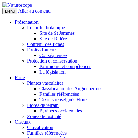
Aller au contenu
Menu
Naturoscope
Présentation
Le jardin botanique
Site de St Jammes
Site de Billère
Contenu des fiches
Droits d'auteur
Conséquences
Protection et conservation
Patrimoine et compétences
La législation
Flore
Plantes vasculaires
Classification des Angiospermes
Familles référencées
Taxons renseignés Flore
Flores de terrain
Pyrénées occidentales
Zones de rusticité
Oiseaux
Classification
Familles référencées