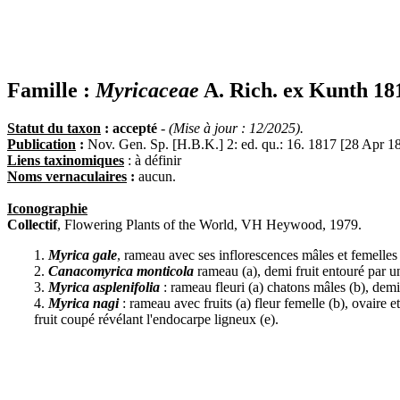
Famille :
Myricaceae
A. Rich. ex Kunth 18
Statut du taxon
: accepté
-
(Mise à jour : 12/2025).
Publication
:
Nov. Gen. Sp. [H.B.K.] 2: ed. qu.: 16. 1817 [28 Apr 1
Liens taxinomiques
: à définir
Noms vernaculaires
:
aucun.
Iconographie
Collectif
, Flowering Plants of the World, VH Heywood, 1979.
1.
Myrica gale
, rameau avec ses inflorescences mâles et femelles (a
2.
Canacomyrica monticola
rameau (a), demi fruit entouré par u
3.
Myrica asplenifolia
: rameau fleuri (a) chatons mâles (b), demi 
4.
Myrica nagi
: rameau avec fruits (a) fleur femelle (b), ovaire et 
fruit coupé révélant l'endocarpe ligneux (e).