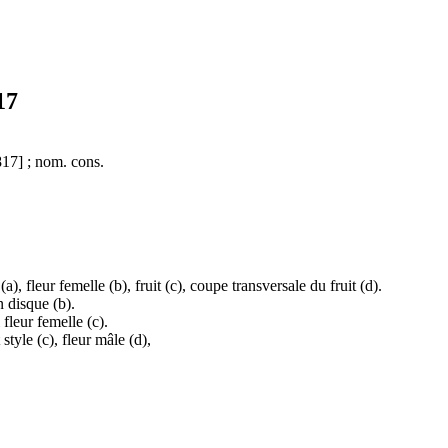
17
817] ; nom. cons.
), fleur femelle (b), fruit (c), coupe transversale du fruit (d).
n disque (b).
fleur femelle (c).
style (c), fleur mâle (d),