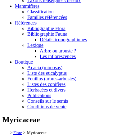
Taxons renseignés Oiseaux
Mammifères
Classification
Familles référencées
Références
Bibliographie Flora
Bibliographie Fauna
Détails iconographiques
Lexique
Arbre ou arbuste ?
Les inflorescences
Boutique
Acacia (mimosas)
Liste des eucalyptus
Feuillus (arbres-arbustes)
Listes des conifères
Herbacées et divers
Publications
Conseils sur le semis
Conditions de vente
Myricaceae
>
Flore
> Myricaceae