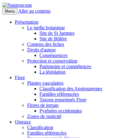
Aller au contenu
Menu
Naturoscope
Présentation
Le jardin botanique
Site de St Jammes
Site de Billère
Contenu des fiches
Droits d'auteur
Conséquences
Protection et conservation
Patrimoine et compétences
La législation
Flore
Plantes vasculaires
Classification des Angiospermes
Familles référencées
Taxons renseignés Flore
Flores de terrain
Pyrénées occidentales
Zones de rusticité
Oiseaux
Classification
Familles référencées