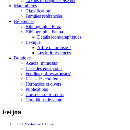
Taxons renseignés Oiseaux
Mammifères
Classification
Familles référencées
Références
Bibliographie Flora
Bibliographie Fauna
Détails iconographiques
Lexique
Arbre ou arbuste ?
Les inflorescences
Boutique
Acacia (mimosas)
Liste des eucalyptus
Feuillus (arbres-arbustes)
Listes des conifères
Herbacées et divers
Publications
Conseils sur le semis
Conditions de vente
Feijoa
>
Flore
>
Myrtaceae
> Feijoa