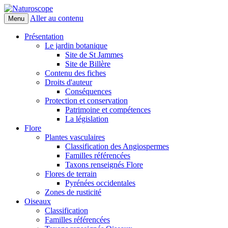
Aller au contenu
Menu
Naturoscope
Présentation
Le jardin botanique
Site de St Jammes
Site de Billère
Contenu des fiches
Droits d'auteur
Conséquences
Protection et conservation
Patrimoine et compétences
La législation
Flore
Plantes vasculaires
Classification des Angiospermes
Familles référencées
Taxons renseignés Flore
Flores de terrain
Pyrénées occidentales
Zones de rusticité
Oiseaux
Classification
Familles référencées