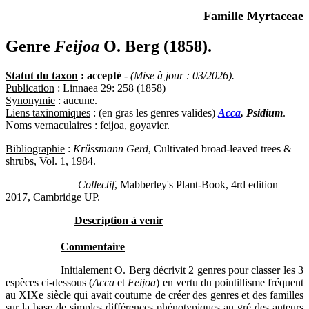
Famille Myrtaceae
Genre
Feijoa
O. Berg (1858).
Statut du taxon
: accepté
-
(Mise à jour : 03/2026).
Publication
: Linnaea 29: 258 (1858)
Synonymie
: aucune.
Liens taxinomiques
: (en gras les genres valides)
Acca
, Psidium
.
Noms vernaculaires
: feijoa, goyavier.
Bibliographie
:
Krüssmann Gerd
, Cultivated broad-leaved trees &
shrubs, Vol. 1, 1984.
Collectif
, Mabberley's Plant-Book, 4rd edition
2017, Cambridge UP.
Description à venir
Commentaire
Initialement O. Berg décrivit 2 genres pour classer les 3
espèces ci-dessous (
Acca
et
Feijoa
) en vertu du pointillisme fréquent
au XIXe siècle qui avait coutume de créer des genres et des familles
sur la base de simples différences phénotypiques au gré des auteurs