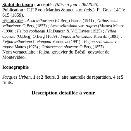
Statut du taxon
: accepté
-
(Mise à jour : 06/2026).
Publication
: C.F.P.von Martius & auct. suc. (eds.), Fl. Bras. 14(1):
615 (1859).
Synonymie
:
Acca sellowiana
(O.Berg) Burret (1941) ;
Orthostemon
sellowianus
O.Berg (1857) ;
Acca sellowiana
var.
rugosa
(Mattos) Mattos
(1990) ;
Feijoa coolidegii
J.R.Duncan & V.C.Davies (1925) ;
Feijoa
obovata
(O.Berg) O.Berg (1859) ;
Feijoa schenckiana
Kiaersk. (1891) ;
Feijoa sellowiana
f.
elongata
Voronova (1991) ;
Feijoa sellowiana
var.
rugosa
Mattos (1976) ;
Orthostemon obovatus
O.Berg (1857).
Nom vernaculaire
: feijoa, goyavier du Brésil, goyavier de
Montevideo.
Iconographie
Jacques Urban
,
1
et
2
fleurs,
3
. aire naturelle de répartition,
4
et
5
fruits.
Description détaillée à venir