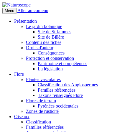
Aller au contenu
Menu
Naturoscope
Présentation
Le jardin botanique
Site de St Jammes
Site de Billère
Contenu des fiches
Droits d'auteur
Conséquences
Protection et conservation
Patrimoine et compétences
La législation
Flore
Plantes vasculaires
Classification des Angiospermes
Familles référencées
Taxons renseignés Flore
Flores de terrain
Pyrénées occidentales
Zones de rusticité
Oiseaux
Classification
Familles référencées