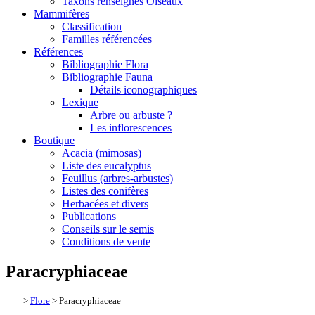
Taxons renseignés Oiseaux
Mammifères
Classification
Familles référencées
Références
Bibliographie Flora
Bibliographie Fauna
Détails iconographiques
Lexique
Arbre ou arbuste ?
Les inflorescences
Boutique
Acacia (mimosas)
Liste des eucalyptus
Feuillus (arbres-arbustes)
Listes des conifères
Herbacées et divers
Publications
Conseils sur le semis
Conditions de vente
Paracryphiaceae
>
Flore
> Paracryphiaceae