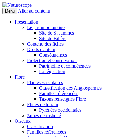
Aller au contenu
Menu
Naturoscope
Présentation
Le jardin botanique
Site de St Jammes
Site de Billère
Contenu des fiches
Droits d'auteur
Conséquences
Protection et conservation
Patrimoine et compétences
La législation
Flore
Plantes vasculaires
Classification des Angiospermes
Familles référencées
Taxons renseignés Flore
Flores de terrain
Pyrénées occidentales
Zones de rusticité
Oiseaux
Classification
Familles référencées