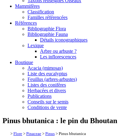
Taxons renseignés Oiseaux
Mammifères
Classification
Familles référencées
Références
Bibliographie Flora
Bibliographie Fauna
Détails iconographiques
Lexique
Arbre ou arbuste ?
Les inflorescences
Boutique
Acacia (mimosas)
Liste des eucalyptus
Feuillus (arbres-arbustes)
Listes des conifères
Herbacées et divers
Publications
Conseils sur le semis
Conditions de vente
Pinus bhutanica : le pin du Bhoutan
>
Flore
>
Pinaceae
>
Pinus
> Pinus bhutanica