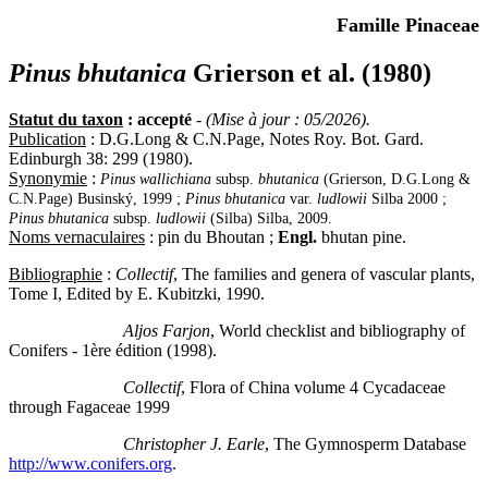
Famille Pinaceae
Pinus bhutanica
Grierson et al. (1980)
Statut du taxon
: accepté
-
(Mise à jour : 05/2026).
Publication
: D.G.Long & C.N.Page, Notes Roy. Bot. Gard.
Edinburgh 38: 299 (1980).
Synonymie
:
Pinus wallichiana
subsp.
bhutanica
(Grierson, D.G.Long &
C.N.Page) Businský, 1999 ;
Pinus bhutanica
var.
ludlowii
Silba 2000 ;
Pinus bhutanica
subsp.
ludlowii
(Silba) Silba, 2009.
Noms vernaculaires
: pin du Bhoutan ;
Engl.
bhutan pine.
Bibliographie
:
Collectif
, The families and genera of vascular plants,
Tome I, Edited by E. Kubitzki, 1990.
Aljos Farjon
, World checklist and bibliography of
Conifers - 1ère édition (1998).
Collectif
, Flora of China volume 4 Cycadaceae
through Fagaceae 1999
Christopher J. Earle
, The Gymnosperm Database
http://www.conifers.org
.