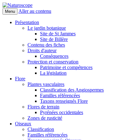
Aller au contenu
Menu
Naturoscope
Présentation
Le jardin botanique
Site de St Jammes
Site de Billère
Contenu des fiches
Droits d'auteur
Conséquences
Protection et conservation
Patrimoine et compétences
La législation
Flore
Plantes vasculaires
Classification des Angiospermes
Familles référencées
Taxons renseignés Flore
Flores de terrain
Pyrénées occidentales
Zones de rusticité
Oiseaux
Classification
Familles référencées