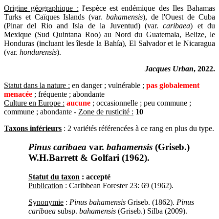
Origine géographique :
l'espèce est endémique des Iles Bahamas
Turks et Caïques Islands (var.
bahamensis
), de l'Ouest de Cuba
(Pinar del Rio and Isla de la Juventud) (var.
caribaea
) et du
Mexique (Sud Quintana Roo) au Nord du Guatemala, Belize, le
Honduras (incluant les îlesde la Bahía), El Salvador et le Nicaragua
(var.
hondurensis
).
Jacques Urban
, 2022.
Statut dans la nature :
en danger ; vulnérable ;
pas globalement
menacée
; fréquente ; abondante
Culture en Europe :
aucune
; occasionnelle ; peu commune ;
commune ; abondante -
Zone de rusticité :
10
Taxons inférieurs
: 2 variétés référencées à ce rang en plus du type.
Pinus caribaea
var.
bahamensis
(Griseb.)
W.H.Barrett & Golfari (1962).
Statut du taxon
: accepté
Publication
: Caribbean Forester 23: 69 (1962).
Synonymie
:
Pinus bahamensis
Griseb. (1862).
Pinus
caribaea
subsp.
bahamensis
(Griseb.) Silba (2009).