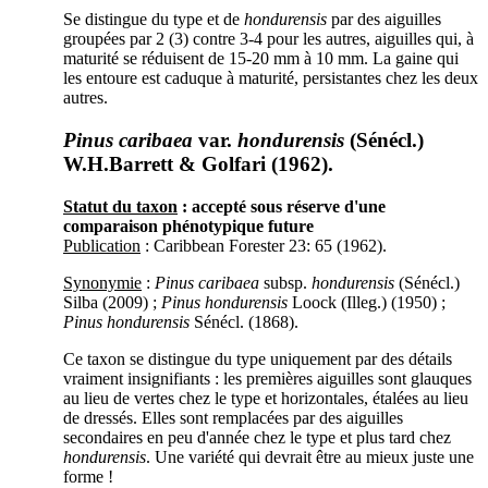
Se distingue du type et de
hondurensis
par des aiguilles
groupées par 2 (3) contre 3-4 pour les autres, aiguilles qui, à
maturité se réduisent de 15-20 mm à 10 mm. La gaine qui
les entoure est caduque à maturité, persistantes chez les deux
autres.
Pinus caribaea
var.
hondurensis
(Sénécl.)
W.H.Barrett & Golfari (1962).
Statut du taxon
: accepté sous réserve d'une
comparaison phénotypique future
Publication
: Caribbean Forester 23: 65 (1962).
Synonymie
:
Pinus caribaea
subsp.
hondurensis
(Sénécl.)
Silba (2009) ;
Pinus hondurensis
Loock (Illeg.) (1950) ;
Pinus hondurensis
Sénécl. (1868).
Ce taxon se distingue du type uniquement par des détails
vraiment insignifiants : les premières aiguilles sont glauques
au lieu de vertes chez le type et horizontales, étalées au lieu
de dressés. Elles sont remplacées par des aiguilles
secondaires en peu d'année chez le type et plus tard chez
hondurensis
. Une variété qui devrait être au mieux juste une
forme !