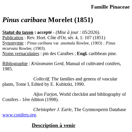
Famille Pinaceae
Pinus caribaea
Morelet (1851)
Statut du taxon
: accepté
-
(Mise à jour : 05/2026).
Publication
: Rev. Hort. Côte d'Or, sér. 4, 1: 107 (1851)
Synonymie
:
Pinus caribaea
var.
anomala
Rowlee, (1903) ;
Pinus
recurvata
Rowlee, (1903).
Noms vernaculaires
: pin des Caraïbes ;
Engl.
caribbean pine.
Bibliographie
:
Krüssmann Gerd
, Manual of cultivated conifers,
1985.
Collectif
, The families and genera of vascular
plants, Tome I, Edited by E. Kubitzki, 1990.
Aljos Farjon
, World checklist and bibliography of
Conifers - 1ère édition (1998).
Christopher J. Earle
, The Gymnosperm Database
www.conifers.org
.
Description à venir