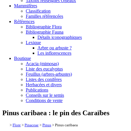
Taxons renseignés Oiseaux
Mammifères
Classification
Familles référencées
Références
Bibliographie Flora
Bibliographie Fauna
Détails iconographiques
Lexique
Arbre ou arbuste ?
Les inflorescences
Boutique
Acacia (mimosas)
Liste des eucalyptus
Feuillus (arbres-arbustes)
Listes des conifères
Herbacées et divers
Publications
Conseils sur le semis
Conditions de vente
Pinus caribaea : le pin des Caraïbes
>
Flore
>
Pinaceae
>
Pinus
> Pinus caribaea