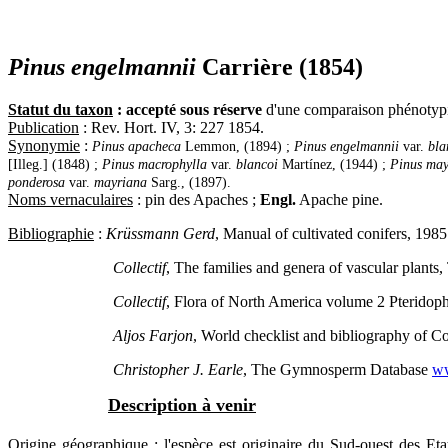
Pinus engelmannii
Carrière (1854)
Statut du taxon
: accepté sous réserve
d'une comparaison phénotypi
Publication
: Rev. Hort. IV, 3: 227 1854.
Synonymie
:
Pinus apacheca
Lemmon, (1894) ;
Pinus engelmannii
var.
bla
[Illeg.] (1848) ;
Pinus macrophylla
var.
blancoi
Martínez, (1944) ;
Pinus may
ponderosa
var.
mayriana
Sarg., (1897).
Noms vernaculaires
: pin des Apaches ;
Engl.
Apache pine.
Bibliographie
:
Krüssmann Gerd
, Manual of cultivated conifers, 1985
Collectif
, The families and genera of vascular plants
Collectif
, Flora of North America volume 2 Pterido
Aljos Farjon
, World checklist and bibliography of Con
Christopher J. Earle
, The Gymnosperm Database
ww
Description à venir
Origine géographique :
l'espèce est originaire du Sud-ouest des E