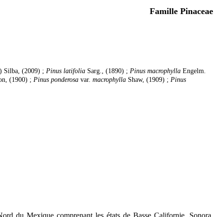
Famille Pinaceae
 Silba, (2009) ;
Pinus latifolia
Sarg., (1890) ;
Pinus macrophylla
Engelm.
, (1900) ;
Pinus ponderosa
var.
macrophylla
Shaw, (1909) ;
Pinus
Nord du Mexique comprenant les états de Basse Californie, Sonora,