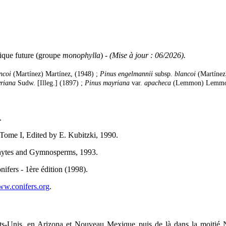
que future (groupe
monophylla
) -
(Mise à jour : 06/2026).
ncoi
(Martínez) Martínez, (1948) ;
Pinus engelmannii
subsp.
blancoi
(Martínez)
riana
Sudw. [Illeg.] (1897) ;
Pinus mayriana
var.
apacheca
(Lemmon) Lemmon
.
, Tome I, Edited by E. Kubitzki, 1990.
phytes and Gymnosperms, 1993.
ifers - 1ère édition (1998).
w.conifers.org
.
tats-Unis, en Arizona et Nouveau Mexique puis de là dans la moitié 