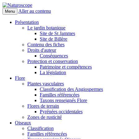
Aller au contenu
Menu
Naturoscope
Présentation
Le jardin botanique
Site de St Jammes
Site de Billère
Contenu des fiches
Droits d'auteur
Conséquences
Protection et conservation
Patrimoine et compétences
La législation
Flore
Plantes vasculaires
Classification des Angiospermes
Familles référencées
Taxons renseignés Flore
Flores de terrain
Pyrénées occidentales
Zones de rusticité
Oiseaux
Classification
Familles référencées