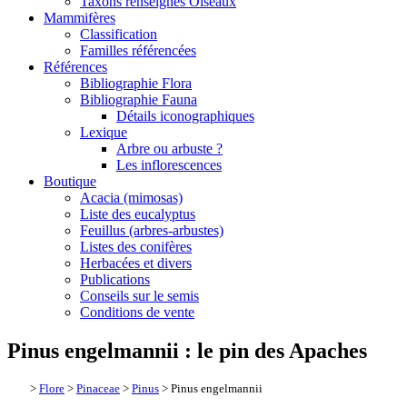
Taxons renseignés Oiseaux
Mammifères
Classification
Familles référencées
Références
Bibliographie Flora
Bibliographie Fauna
Détails iconographiques
Lexique
Arbre ou arbuste ?
Les inflorescences
Boutique
Acacia (mimosas)
Liste des eucalyptus
Feuillus (arbres-arbustes)
Listes des conifères
Herbacées et divers
Publications
Conseils sur le semis
Conditions de vente
Pinus engelmannii : le pin des Apaches
>
Flore
>
Pinaceae
>
Pinus
> Pinus engelmannii