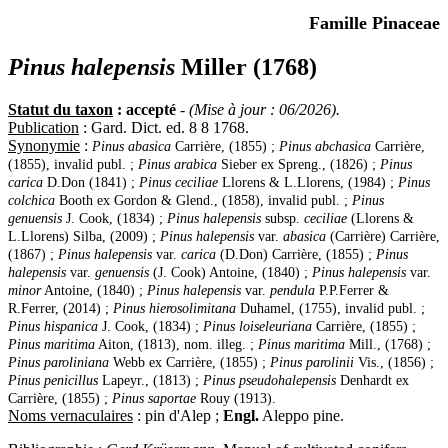
Famille Pinaceae
Pinus halepensis
Miller (1768)
Statut du taxon
: accepté
-
(Mise à jour : 06/2026).
Publication
: Gard. Dict. ed. 8 8 1768.
Synonymie
:
Pinus abasica
Carrière, (1855) ;
Pinus abchasica
Carrière,
(1855), invalid publ. ;
Pinus arabica
Sieber ex Spreng., (1826) ;
Pinus
carica
D.Don (1841) ;
Pinus ceciliae
Llorens & L.Llorens, (1984) ;
Pinus
colchica
Booth ex Gordon & Glend., (1858), invalid publ. ;
Pinus
genuensis
J. Cook, (1834) ;
Pinus halepensis
subsp.
ceciliae
(Llorens &
L.Llorens) Silba, (2009) ;
Pinus halepensis
var.
abasica
(Carrière) Carrière,
(1867) ;
Pinus halepensis
var.
carica
(D.Don) Carrière, (1855) ;
Pinus
halepensis
var.
genuensis
(J. Cook) Antoine, (1840) ;
Pinus halepensis
var.
minor
Antoine, (1840) ;
Pinus halepensis
var.
pendula
P.P.Ferrer &
R.Ferrer, (2014) ;
Pinus hierosolimitana
Duhamel, (1755), invalid publ. ;
Pinus hispanica
J. Cook, (1834) ;
Pinus loiseleuriana
Carrière, (1855) ;
Pinus maritima
Aiton, (1813), nom. illeg. ;
Pinus maritima
Mill., (1768) ;
Pinus paroliniana
Webb ex Carrière, (1855) ;
Pinus parolinii
Vis., (1856) ;
Pinus penicillus
Lapeyr., (1813) ;
Pinus pseudohalepensis
Denhardt ex
Carrière, (1855) ;
Pinus saportae
Rouy (1913).
Noms vernaculaires
: pin d'Alep ;
Engl.
Aleppo pine.