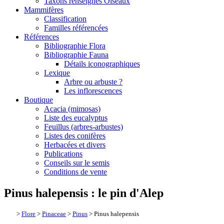
Taxons renseignés Oiseaux
Mammifères
Classification
Familles référencées
Références
Bibliographie Flora
Bibliographie Fauna
Détails iconographiques
Lexique
Arbre ou arbuste ?
Les inflorescences
Boutique
Acacia (mimosas)
Liste des eucalyptus
Feuillus (arbres-arbustes)
Listes des conifères
Herbacées et divers
Publications
Conseils sur le semis
Conditions de vente
Pinus halepensis : le pin d'Alep
>
Flore
>
Pinaceae
>
Pinus
> Pinus halepensis