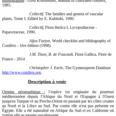
Bibliographie
:
Gerd Krüssmann
, Manual of cultivated conifers
,
1985.
Collectif
, The families and genera of vascular
plants, Tome I, Edited by E. Kubitzki, 1990.
Collectif
, Flora iberica I, Lycopodiaceae -
Papaveraceae, 1990.
Aljos Farjon
, World checklist and bibliography of
Conifers - 1ère édition (1998).
J.M. Tison, B. de Foucault
, Flora Gallica, Flore de
France - 2014
Christopher J. Earle
, The Gymnosperm Database
http://www.conifers.org
.
Description à venir
Origine géographique :
l’espèce est originaire du pourtour
méditerranéen depuis l'Afrique du Nord et l'Espagne à l'Ouest
jusqu'en Turquie et au Proche-Orient en passant par les côtes croates
au Nord et la Libye au Sud. Par contre elle n'est pas présente en
Égypte. Elle a été naturalisé en Afrique du Sud et en Californie où
parfois elle se montre envahissante.