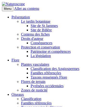
Aller au contenu
Menu
Naturoscope
Présentation
Le jardin botanique
Site de St Jammes
Site de Billère
Contenu des fiches
Droits d'auteur
Conséquences
Protection et conservation
Patrimoine et compétences
La législation
Flore
Plantes vasculaires
Classification des Angiospermes
Familles référencées
Taxons renseignés Flore
Flores de terrain
Pyrénées occidentales
Zones de rusticité
Oiseaux
Classification
Familles référencées