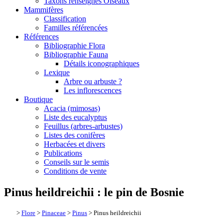
Taxons renseignés Oiseaux
Mammifères
Classification
Familles référencées
Références
Bibliographie Flora
Bibliographie Fauna
Détails iconographiques
Lexique
Arbre ou arbuste ?
Les inflorescences
Boutique
Acacia (mimosas)
Liste des eucalyptus
Feuillus (arbres-arbustes)
Listes des conifères
Herbacées et divers
Publications
Conseils sur le semis
Conditions de vente
Pinus heildreichii : le pin de Bosnie
>
Flore
>
Pinaceae
>
Pinus
> Pinus heildreichii