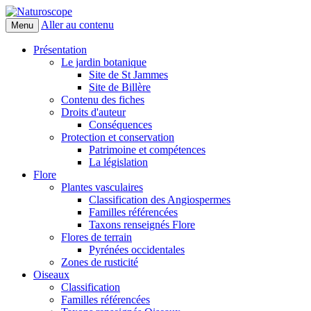
Aller au contenu
Menu
Naturoscope
Présentation
Le jardin botanique
Site de St Jammes
Site de Billère
Contenu des fiches
Droits d'auteur
Conséquences
Protection et conservation
Patrimoine et compétences
La législation
Flore
Plantes vasculaires
Classification des Angiospermes
Familles référencées
Taxons renseignés Flore
Flores de terrain
Pyrénées occidentales
Zones de rusticité
Oiseaux
Classification
Familles référencées