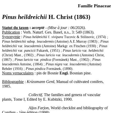
Famille Pinaceae
Pinus heildreichii
H. Christ (1863)
Statut du taxon
: accepté
-
(Mise à jour : 06/2026).
Publication
: Verh. Naturf. Ges. Basel, n.s., 3: 549 (1863).
Synonymie
:
Pinus heldreichii
f.
vivipara
Tucovic & Stilinovic, (1974) ;
Pinus heldreichii
subsp.
leucodermis
(Antoine) A.E.Murray (1983) ;
Pinus
heldreichii
var.
leucodermis
(Antoine) Markgr. ex Fitschen (1930) ;
Pinus
heldreichii
var.
pancicii
Fukarek, (1951) ;
Pinus laricio
var.
heldreichii
(Christ) Mast., (1902) ;
Pinus laricio
var.
leucodermis
(Antoine) Christ,
(1867) ;
Pinus laricio
var.
pindica
(Formánek) Mast., (1902) ;
Pinus
leucodermis
Antoine, (1864) ;
Pinus nigra
var.
leucodermis
(Antoine)
Rehder (1916) ;
Pinus pindica
Formánek, (1890).
Noms vernaculaires
: pin de Bosnie
Engl.
Bosnian pine.
Bibliographie
:
Krüssmann Gerd
, Manual of cultivated conifers,
1985.
Collectif
, The families and genera of vascular
plants, Tome I, Edited by E. Kubitzki, 1990.
Aljos Farjon
, World checklist and bibliography of
Conifers - 1ère édition (1998).