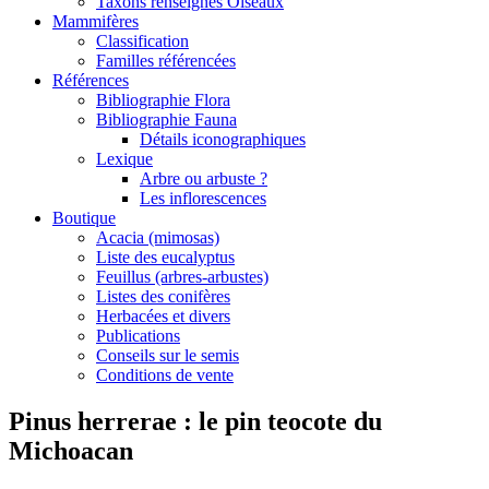
Taxons renseignés Oiseaux
Mammifères
Classification
Familles référencées
Références
Bibliographie Flora
Bibliographie Fauna
Détails iconographiques
Lexique
Arbre ou arbuste ?
Les inflorescences
Boutique
Acacia (mimosas)
Liste des eucalyptus
Feuillus (arbres-arbustes)
Listes des conifères
Herbacées et divers
Publications
Conseils sur le semis
Conditions de vente
Pinus herrerae : le pin teocote du
Michoacan