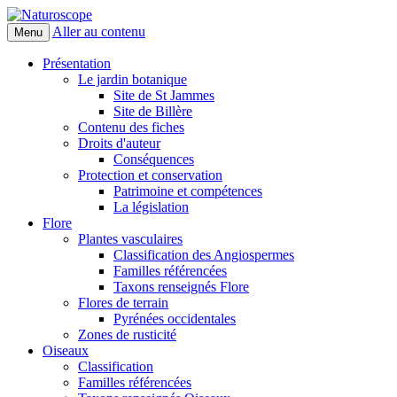
Aller au contenu
Menu
Naturoscope
Présentation
Le jardin botanique
Site de St Jammes
Site de Billère
Contenu des fiches
Droits d'auteur
Conséquences
Protection et conservation
Patrimoine et compétences
La législation
Flore
Plantes vasculaires
Classification des Angiospermes
Familles référencées
Taxons renseignés Flore
Flores de terrain
Pyrénées occidentales
Zones de rusticité
Oiseaux
Classification
Familles référencées