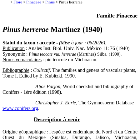
>
Flore
>
Pinaceae
>
Pinus
> Pinus herrerae
Famille Pinaceae
Pinus herrerae
Martinez (1940)
Statut du taxon
: accepté
-
(Mise à jour : 06/2026).
Publication
: Anales Inst. Biol. Univ. Nac. México 11: 76 (1940).
Synonymie
:
Pinus teocote
var.
herrerae
(Martínez) Silba, (1990).
Noms vernaculaires
: pin teocote du Michoacan.
Bibliographie
:
Collectif
, The families and genera of vascular plants,
Tome I, Edited by E. Kubitzki, 1990.
Aljos Farjon
, World checklist and bibliography of
Conifers - 1ère édition (1998).
Christopher J. Earle
, The Gymnosperm Database
www.conifers.org
.
Description à venir
Origine géographique :
l'espèce est endémique du Nord et du Centre
Ouest du Mexique (Sinaloa, Durango, Jalisco, Michoacan,