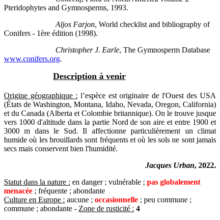
Pteridophytes and Gymnosperms, 1993.
Aljos Farjon
, World checklist and bibliography of
Conifers - 1ère édition (1998).
Christopher J. Earle
, The Gymnosperm Database
www.conifers.org
.
Description à venir
Origine géographique :
l’espèce est originaire de l'Ouest des USA
(États de Washington, Montana, Idaho, Nevada, Oregon, California)
et du Canada (Alberta et Colombie britannique). On le trouve jusque
vers 1000 d'altitude dans la partie Nord de son aire et entre 1900 et
3000 m dans le Sud. Il affectionne particulièrement un climat
humide où les brouillards sont fréquents et où les sols ne sont jamais
secs mais conservent bien l'humidité.
Jacques Urban
, 2022.
Statut dans la nature :
en danger ; vulnérable ;
pas globalement
menacée
; fréquente ; abondante
Culture en Europe :
aucune ;
occasionnelle
; peu commune ;
commune ; abondante -
Zone de rusticité :
4