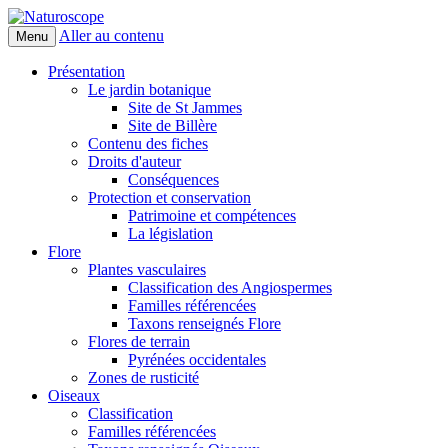
Aller au contenu
Menu
Naturoscope
Présentation
Le jardin botanique
Site de St Jammes
Site de Billère
Contenu des fiches
Droits d'auteur
Conséquences
Protection et conservation
Patrimoine et compétences
La législation
Flore
Plantes vasculaires
Classification des Angiospermes
Familles référencées
Taxons renseignés Flore
Flores de terrain
Pyrénées occidentales
Zones de rusticité
Oiseaux
Classification
Familles référencées