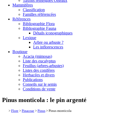
Taxons renseignés Oiseaux
Mammifères
Classification
Familles référencées
Références
Bibliographie Flora
Bibliographie Fauna
Détails iconographiques
Lexique
Arbre ou arbuste ?
Les inflorescences
Boutique
Acacia (mimosas)
Liste des eucalyptus
Feuillus (arbres-arbustes)
Listes des conifères
Herbacées et divers
Publications
Conseils sur le semis
Conditions de vente
Pinus monticola : le pin argenté
>
Flore
>
Pinaceae
>
Pinus
> Pinus monticola