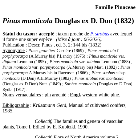
Famille Pinaceae
Pinus monticola
Douglas ex D. Don (1832)
Statut du taxon
: accepté
; taxon proche de
P. strobus
avec lequel
il forme une super-espèce -
(Mise à jour : 06/2026).
Publication
: Descr. Pinus , ed. 3, 2: 144 bis (1832).
Synonymie
:
Pinus grozelieri
Carrière (1869) ;
Pinus monticola
f.
porphyrocarpa
(A.Murray bis) P.Landry (1976) ;
Pinus monticola
var
.
digitata
Lemmon (1895) ;
Pinus monticola
var
. minima
Lemmon (1888) ;
Pinus monticola
var
. porphyrocarpa
(A.Murray bis) Mast. (1892) ;
Pinus
porphyrocarpa
A.Murray bis in Ravenscr. (1866) ;
Pinus strobus
subsp
.
monticola
(D.Don) A.E.Murray (1982) ;
Pinus strobus var. monticola
(Douglas ex D.Don) Nutt. (1849) ;
Strobus monticola
(Douglas ex D.Don)
Rydb. (1917).
Noms vernaculaires
: pin argenté ;
Engl.
western white pine.
Bibliographie
:
Krüssmann Gerd
, Manual of cultivated conifers,
1985.
Collectif
, The families and genera of vascular
plants, Tome I, Edited by E. Kubitzki, 1990.
Collectif
, Flora of North America volume 2