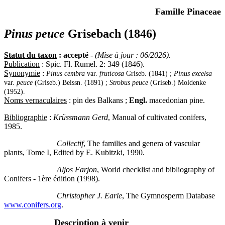
Famille Pinaceae
Pinus peuce
Grisebach (1846)
Statut du taxon
: accepté
-
(Mise à jour : 06/2026).
Publication
: Spic. Fl. Rumel. 2: 349 (1846).
Synonymie
:
Pinus cembra
var.
fruticosa
Griseb. (1841) ;
Pinus excelsa
var.
peuce
(Griseb.) Beissn. (1891) ;
Strobus peuce
(Griseb.) Moldenke
(1952).
Noms vernaculaires
: pin des Balkans ;
Engl.
macedonian pine.
Bibliographie
:
Krüssmann Gerd
, Manual of cultivated conifers,
1985.
Collectif
, The families and genera of vascular
plants, Tome I, Edited by E. Kubitzki, 1990.
Aljos Farjon
, World checklist and bibliography of
Conifers - 1ère édition (1998).
Christopher J. Earle
, The Gymnosperm Database
www.conifers.org
.
Description à venir