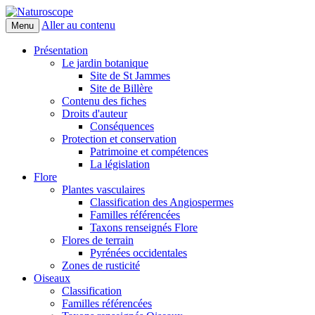
Aller au contenu
Menu
Naturoscope
Présentation
Le jardin botanique
Site de St Jammes
Site de Billère
Contenu des fiches
Droits d'auteur
Conséquences
Protection et conservation
Patrimoine et compétences
La législation
Flore
Plantes vasculaires
Classification des Angiospermes
Familles référencées
Taxons renseignés Flore
Flores de terrain
Pyrénées occidentales
Zones de rusticité
Oiseaux
Classification
Familles référencées