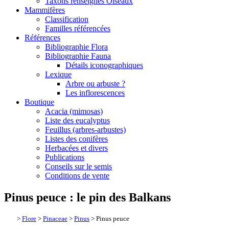
Taxons renseignés Oiseaux
Mammifères
Classification
Familles référencées
Références
Bibliographie Flora
Bibliographie Fauna
Détails iconographiques
Lexique
Arbre ou arbuste ?
Les inflorescences
Boutique
Acacia (mimosas)
Liste des eucalyptus
Feuillus (arbres-arbustes)
Listes des conifères
Herbacées et divers
Publications
Conseils sur le semis
Conditions de vente
Pinus peuce : le pin des Balkans
>
Flore
>
Pinaceae
>
Pinus
> Pinus peuce