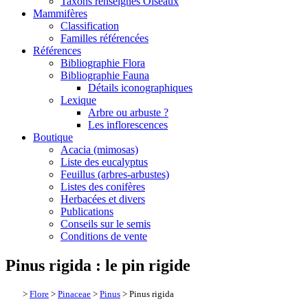
Taxons renseignés Oiseaux
Mammifères
Classification
Familles référencées
Références
Bibliographie Flora
Bibliographie Fauna
Détails iconographiques
Lexique
Arbre ou arbuste ?
Les inflorescences
Boutique
Acacia (mimosas)
Liste des eucalyptus
Feuillus (arbres-arbustes)
Listes des conifères
Herbacées et divers
Publications
Conseils sur le semis
Conditions de vente
Pinus rigida : le pin rigide
>
Flore
>
Pinaceae
>
Pinus
> Pinus rigida