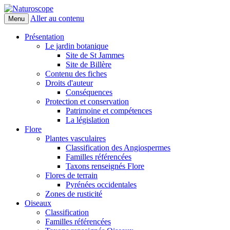
Aller au contenu
Menu
Naturoscope
Présentation
Le jardin botanique
Site de St Jammes
Site de Billère
Contenu des fiches
Droits d'auteur
Conséquences
Protection et conservation
Patrimoine et compétences
La législation
Flore
Plantes vasculaires
Classification des Angiospermes
Familles référencées
Taxons renseignés Flore
Flores de terrain
Pyrénées occidentales
Zones de rusticité
Oiseaux
Classification
Familles référencées