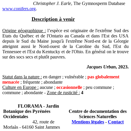
Christopher J. Earle
, The Gymnosperm Database
www.conifers.org
.
Description à venir
Origine géographique :
l’espèce est originaire de l'extrême Sud des
Etats du Québec et de l'Ontario au Canada et dans l'Est des USA
depuis le Sud du Maine jusqu'à l'extrême Nord-est de la Géorgie
atteignnt aussi le Nord-ouest de la Caroline du Sud, l'Est du
Tennessee et l'Est du Kentucky et de l'Ohio. En général on le trouve
sur des socs secs et plutôt pauvres.
Jacques Urban
, 2023.
Statut dans la nature :
en danger ; vulnérable ;
pas globalement
menacée
; fréquente ; abondante
Culture en Europe :
aucune ;
occasionnelle
; peu commune ;
commune ; abondante -
Zone de rusticité :
4
FLORAMA - Jardin
Botanique des Pyrénées
Centre de documentation des
Occidentales
Sciences Naturelles
42, route de
Mentions légales
-
Contact
Morlaàs - 64160 Saint Jammes