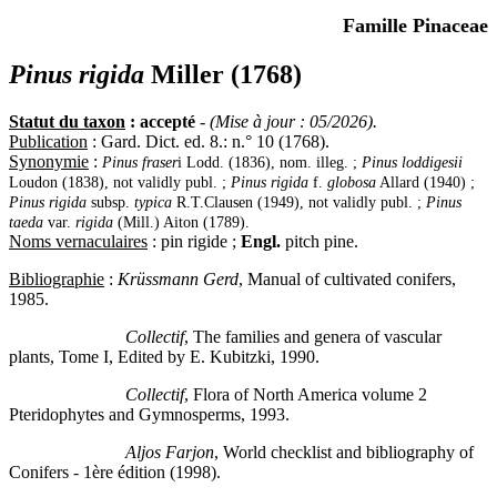
Famille Pinaceae
Pinus rigida
Miller (1768)
Statut du taxon
: accepté
-
(Mise à jour : 05/2026).
Publication
: Gard. Dict. ed. 8.: n.° 10 (1768).
Synonymie
:
Pinus fraser
i Lodd. (1836), nom. illeg. ;
Pinus loddigesii
Loudon (1838), not validly publ. ;
Pinus rigida
f.
globosa
Allard (1940) ;
Pinus rigida
subsp.
typica
R.T.Clausen (1949), not validly publ. ;
Pinus
taeda
var.
rigida
(Mill.) Aiton (1789).
Noms vernaculaires
: pin rigide ;
Engl.
pitch pine.
Bibliographie
:
Krüssmann Gerd
, Manual of cultivated conifers,
1985.
Collectif
, The families and genera of vascular
plants, Tome I, Edited by E. Kubitzki, 1990.
Collectif
, Flora of North America volume 2
Pteridophytes and Gymnosperms, 1993.
Aljos Farjon
, World checklist and bibliography of
Conifers - 1ère édition (1998).