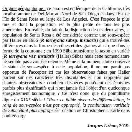
Origine géographique :
ce taxon est endémique de la Californie, très
localisé autour de Del Mar au Nord de San Diego et dans l'Est de
l'île de Santa Rosa au large de Los Angeles. C'est l'espèce la plus
rare et dont la population est la plus petite de tous les pins
américains. En réalité, du fait de la disjonction de ces deux aires, la
population de Santa Rosa a été considérée comme une sous-espèce
par Haller en 1986 (
P. torreyana
subsp.
insularis
) qui a trouvé des
différences dans la forme des cônes et des graines ainsi que dans la
forme de la couronne ; en 1990 Silba transforme le taxon en variété
(
P. torreyana
var.
insularis
(Haller) Silba) mais cette nomenclature
ne semble pas avoir été retenue. Même si la nomenclature conserve
le statut de sous-espèce à cette population, il ne me parait pas
opportun de l'accepter ici car les observations faites par Haller
portent sur des caractères très discutables et non rapportés par
d'autres observateurs : combien d'espèces possèdent des écotypes
parfois plus significatifs qui n'ont jamais fait l'objet d'un quelconque
enregistrement taxinomique ? Ce n'est donc que du pointillisme
e
digne du XIX
siècle ! "
Pour ce faible niveau de différenciation, le
rang de sous-espèce n'est pas approprié, la combinaison variétale
de Silba étant plus appropriée
" citation de Christopher J. Earle dans
conifers.org.
Jacques Urban
, 2019.