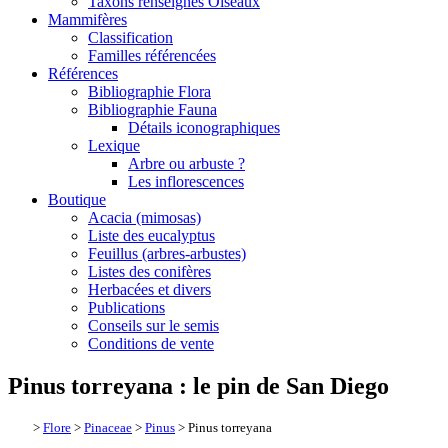
Taxons renseignés Oiseaux
Mammifères
Classification
Familles référencées
Références
Bibliographie Flora
Bibliographie Fauna
Détails iconographiques
Lexique
Arbre ou arbuste ?
Les inflorescences
Boutique
Acacia (mimosas)
Liste des eucalyptus
Feuillus (arbres-arbustes)
Listes des conifères
Herbacées et divers
Publications
Conseils sur le semis
Conditions de vente
Pinus torreyana : le pin de San Diego
>
Flore
>
Pinaceae
>
Pinus
> Pinus torreyana