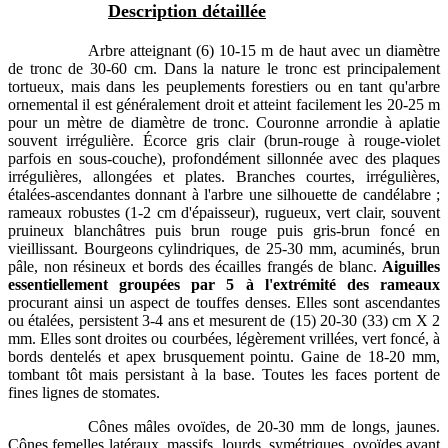
Description détaillée
Arbre atteignant (6) 10-15 m de haut avec un diamètre
de tronc de 30-60 cm. Dans la nature le tronc est principalement
tortueux, mais dans les peuplements forestiers ou en tant qu'arbre
ornemental il est généralement droit et atteint facilement les 20-25 m
pour un mètre de diamètre de tronc. Couronne arrondie à aplatie
souvent irrégulière. Écorce gris clair (brun-rouge à rouge-violet
parfois en sous-couche), profondément sillonnée avec des plaques
irrégulières, allongées et plates. Branches courtes, irrégulières,
étalées-ascendantes donnant à l'arbre une silhouette de candélabre ;
rameaux robustes (1-2 cm d'épaisseur), rugueux, vert clair, souvent
pruineux blanchâtres puis brun rouge puis gris-brun foncé en
vieillissant. Bourgeons cylindriques, de 25-30 mm, acuminés, brun
pâle, non résineux et bords des écailles frangés de blanc.
Aiguilles
essentiellement groupées par 5 à l'extrémité des rameaux
procurant ainsi un aspect de touffes denses. Elles sont ascendantes
ou étalées, persistent 3-4 ans et mesurent de (15) 20-30 (33) cm X 2
mm. Elles sont droites ou courbées, légèrement vrillées, vert foncé, à
bords dentelés et apex brusquement pointu. Gaine de 18-20 mm,
tombant tôt mais persistant à la base. Toutes les faces portent de
fines lignes de stomates.
Cônes mâles ovoïdes, de 20-30 mm de longs, jaunes.
Cônes femelles latéraux, massifs, lourds, symétriques, ovoïdes avant