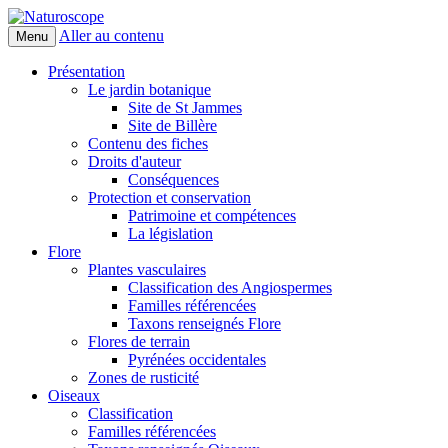
Aller au contenu
Menu
Naturoscope
Présentation
Le jardin botanique
Site de St Jammes
Site de Billère
Contenu des fiches
Droits d'auteur
Conséquences
Protection et conservation
Patrimoine et compétences
La législation
Flore
Plantes vasculaires
Classification des Angiospermes
Familles référencées
Taxons renseignés Flore
Flores de terrain
Pyrénées occidentales
Zones de rusticité
Oiseaux
Classification
Familles référencées