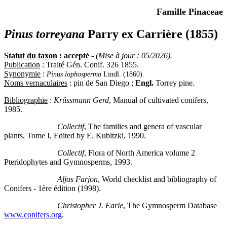
Famille Pinaceae
Pinus torreyana
Parry ex Carrière (1855)
Statut du taxon
: accepté
-
(Mise à jour : 05/2026).
Publication
: Traité Gén. Conif. 326 1855.
Synonymie
:
Pinus lophosperma
Lindl. (1860).
Noms vernaculaires
: pin de San Diego ;
Engl.
Torrey pine.
Bibliographie
:
Krüssmann Gerd
, Manual of cultivated conifers,
1985.
Collectif
, The families and genera of vascular
plants, Tome I, Edited by E. Kubitzki, 1990.
Collectif
, Flora of North America volume 2
Pteridophytes and Gymnosperms, 1993.
Aljos Farjon
, World checklist and bibliography of
Conifers - 1ère édition (1998).
Christopher J. Earle
, The Gymnosperm Database
www.conifers.org
.