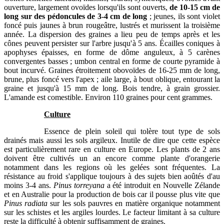
ouverture, largement ovoïdes lorsqu'ils sont ouverts,
de 10-15 cm de
long sur des pédoncules de 3-4 cm de long
; jeunes, ils sont violet
foncé puis jaunes à brun rougeâtre, lustrés et murissent la troisième
année. La dispersion des graines a lieu peu de temps après et les
cônes peuvent persister sur l'arbre jusqu'à 5 ans. Écailles coniques à
apophyses épaisses, en forme de dôme anguleux, à 5 carènes
convergentes basses ; umbon central en forme de courte pyramide à
bout incurvé. Graines étroitement obovoïdes de 16-25 mm de long,
brune, plus foncé vers l'apex ; aile large, à bout oblique, entourant la
graine et jusqu'à 15 mm de long. Bois tendre, à grain grossier.
L'amande est comestible. Environ 110 graines pour cent grammes.
Culture
Essence de plein soleil qui tolère tout type de sols
drainés mais aussi les sols argileux. Inutile de dire que cette espèce
est particulièrement rare en culture en Europe. Les plants de 2 ans
doivent être cultivés un an encore comme plante d'orangerie
notamment dans les regions où les gelées sont fréquentes. La
résistance au froid s'applique toujours à des sujets bien aoûtés d'au
moins 3-4 ans.
Pinus torreyana
a été introduit en Nouvelle Zélande
et en Australie pour la production de bois car il pousse plus vite que
Pinus radiata
sur les sols pauvres en matière organique notamment
sur les schistes et les argiles lourdes. Le facteur limitant à sa culture
reste la difficulté à obtenir suffisamment de graines.