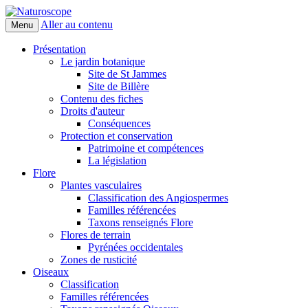
Aller au contenu
Menu
Naturoscope
Présentation
Le jardin botanique
Site de St Jammes
Site de Billère
Contenu des fiches
Droits d'auteur
Conséquences
Protection et conservation
Patrimoine et compétences
La législation
Flore
Plantes vasculaires
Classification des Angiospermes
Familles référencées
Taxons renseignés Flore
Flores de terrain
Pyrénées occidentales
Zones de rusticité
Oiseaux
Classification
Familles référencées