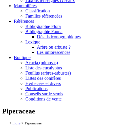
Taxons renseignés Oiseaux
Mammifères
Classification
Familles référencées
Références
Bibliographie Flora
Bibliographie Fauna
Détails iconographiques
Lexique
Arbre ou arbuste ?
Les inflorescences
Boutique
Acacia (mimosas)
Liste des eucalyptus
Feuillus (arbres-arbustes)
Listes des conifères
Herbacées et divers
Publications
Conseils sur le semis
Conditions de vente
Piperaceae
>
Flore
> Piperaceae