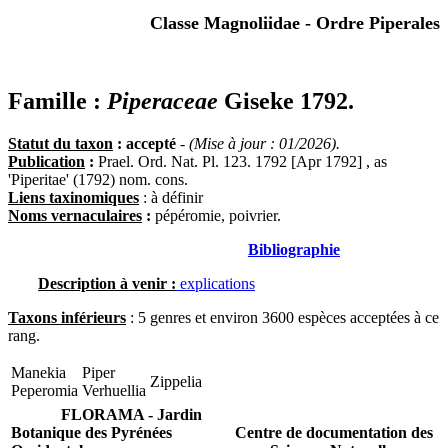
Classe Magnoliidae - Ordre Piperales
Famille :
Piperaceae
Giseke 1792.
Statut du taxon
: accepté
-
(Mise à jour : 01/2026).
Publication
:
Prael. Ord. Nat. Pl. 123. 1792 [Apr 1792] , as
'Piperitae' (1792) nom. cons.
Liens taxinomiques
: à définir
Noms vernaculaires
:
pépéromie, poivrier.
Bibliographie
Description à venir :
explications
Taxons inférieurs
: 5 genres et environ 3600 espèces acceptées à ce
rang.
Manekia
Piper
Zippelia
Peperomia
Verhuellia
FLORAMA - Jardin
Botanique des Pyrénées
Centre de documentation des