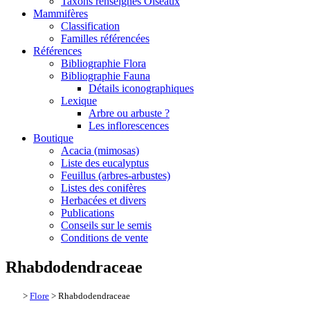
Taxons renseignés Oiseaux
Mammifères
Classification
Familles référencées
Références
Bibliographie Flora
Bibliographie Fauna
Détails iconographiques
Lexique
Arbre ou arbuste ?
Les inflorescences
Boutique
Acacia (mimosas)
Liste des eucalyptus
Feuillus (arbres-arbustes)
Listes des conifères
Herbacées et divers
Publications
Conseils sur le semis
Conditions de vente
Rhabdodendraceae
>
Flore
> Rhabdodendraceae