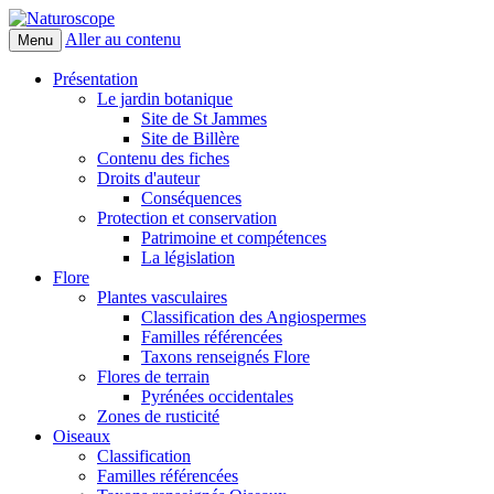
Aller au contenu
Menu
Naturoscope
Présentation
Le jardin botanique
Site de St Jammes
Site de Billère
Contenu des fiches
Droits d'auteur
Conséquences
Protection et conservation
Patrimoine et compétences
La législation
Flore
Plantes vasculaires
Classification des Angiospermes
Familles référencées
Taxons renseignés Flore
Flores de terrain
Pyrénées occidentales
Zones de rusticité
Oiseaux
Classification
Familles référencées