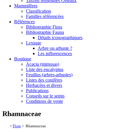
Taxons renseignés Oiseaux
Mammifères
Classification
Familles référencées
Références
Bibliographie Flora
Bibliographie Fauna
Détails iconographiques
Lexique
Arbre ou arbuste ?
Les inflorescences
Boutique
Acacia (mimosas)
Liste des eucalyptus
Feuillus (arbres-arbustes)
Listes des conifères
Herbacées et divers
Publications
Conseils sur le semis
Conditions de vente
Rhamnaceae
>
Flore
> Rhamnaceae