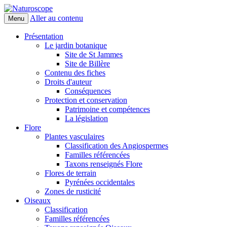
Aller au contenu
Menu
Naturoscope
Présentation
Le jardin botanique
Site de St Jammes
Site de Billère
Contenu des fiches
Droits d'auteur
Conséquences
Protection et conservation
Patrimoine et compétences
La législation
Flore
Plantes vasculaires
Classification des Angiospermes
Familles référencées
Taxons renseignés Flore
Flores de terrain
Pyrénées occidentales
Zones de rusticité
Oiseaux
Classification
Familles référencées