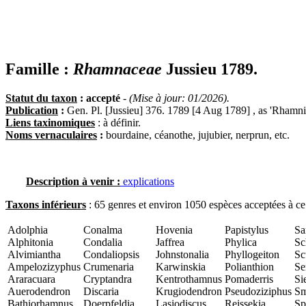
Famille :
Rhamnaceae
Jussieu 1789.
Statut du taxon
: accepté
-
(Mise à jour: 01/2026).
Publication
:
Gen. Pl. [Jussieu] 376. 1789 [4 Aug 1789] , as 'Rhamni
Liens taxinomiques
: à définir.
Noms vernaculaires
:
bourdaine, céanothe, jujubier, nerprun, etc.
Description à venir :
explications
Taxons inférieurs
: 65 genres et environ 1050 espèces acceptées à ce
Adolphia
Conalma
Hovenia
Papistylus
Sa
Alphitonia
Condalia
Jaffrea
Phylica
Sc
Alvimiantha
Condaliopsis
Johnstonalia
Phyllogeiton
Sc
Ampelozizyphus
Crumenaria
Karwinskia
Polianthion
Se
Araracuara
Cryptandra
Kentrothamnus
Pomaderris
Si
Auerodendron
Discaria
Krugiodendron
Pseudoziziphus
Sm
Bathiorhamnus
Doerpfeldia
Lasiodiscus
Reissekia
Sp