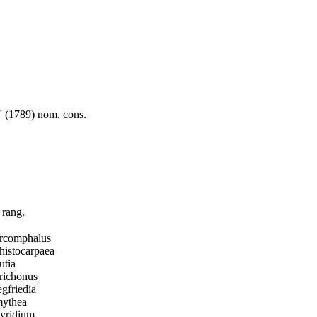
' (1789) nom. cons.
 rang.
rcomphalus
histocarpaea
utia
richonus
egfriedia
ythea
yridium