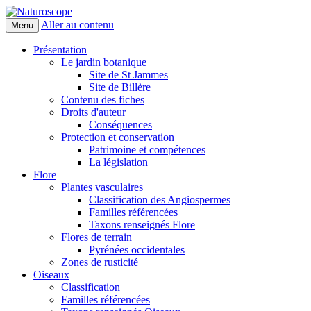
Aller au contenu
Menu
Naturoscope
Présentation
Le jardin botanique
Site de St Jammes
Site de Billère
Contenu des fiches
Droits d'auteur
Conséquences
Protection et conservation
Patrimoine et compétences
La législation
Flore
Plantes vasculaires
Classification des Angiospermes
Familles référencées
Taxons renseignés Flore
Flores de terrain
Pyrénées occidentales
Zones de rusticité
Oiseaux
Classification
Familles référencées