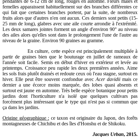
pendantes de 6-12 cm de long, rouges en automne. Fleurs mâles et
femelles apparaissent habituellement sur des branches différentes ce
qui fait que certaines branches portent, par la suite, de nombreux
fruits alors que d'autres n'en ont aucun. Ces derniers sont petits (15-
25 mm de long), glabres avec une aile courte arrondie à l'extrémité.
Les deux samares jointes forment un angle d'environ 90° au niveau
des ailes alors qu'elles sont dans le prolongement l'une de l'autre au
niveau de la graine. Environ 90 graines au gramme.
En culture, cette espèce est principalement multipliée à
partir de graines bien que le bouturage en juillet de rameaux de
l'année soit facile. Semis en début d'hiver en extérieur et levée au
printemps. Croissance peu rapide les deux premières années. Aime
les sols frais plutôt drainés et redoute ceux où l'eau stagne, surtout en
hiver. Elle peut être souvent confondue avec
Acer davidii
mais ce
dernier a une écorce moins marquée, des lobes quasi absents et
surtout est jaune en automne. Très belle espèce botanique pour petits
jardins dont l'horticulture n'a isolé que quelques cultivars pas
forcément plus intéressant que le type qui n'est pas si commun que
ça dans les jardins.
Origine géographique :
ce taxon est originaire du Japon, des forêts
montagneuses de Chichibu et des îles d'Honshu et de Shikoku.
Jacques Urban
, 2015.