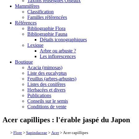
Taxons renseignés Oiseaux
Mammifères
Classification
Familles référencées
Références
Bibliographie Flora
Bibliographie Fauna
Détails iconographiques
Lexique
Arbre ou arbuste ?
Les inflorescences
Boutique
Acacia (mimosas)
Liste des eucalyptus
Feuillus (arbres-arbustes)
Listes des conifères
Herbacées et divers
Publications
Conseils sur le semis
Conditions de vente
Acer capillipes : l'érable jaspé du Japon
>
Flore
>
Sapindaceae
>
Acer
> Acer capillipes