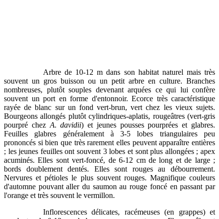
Arbre de 10-12 m dans son habitat naturel mais très
souvent un gros buisson ou un petit arbre en culture. Branches
nombreuses, plutôt souples devenant arquées ce qui lui confère
souvent un port en forme d'entonnoir. Ecorce très caractéristique
rayée de blanc sur un fond vert-brun, vert chez les vieux sujets.
Bourgeons allongés plutôt cylindriques-aplatis, rougeâtres (vert-gris
pourpré chez
A. davidii
) et jeunes pousses pourprées et glabres.
Feuilles glabres généralement à 3-5 lobes triangulaires peu
prononcés si bien que très rarement elles peuvent apparaître entières
; les jeunes feuilles ont souvent 3 lobes et sont plus allongées ; apex
acuminés. Elles sont vert-foncé, de 6-12 cm de long et de large ;
bords doublement dentés. Elles sont rouges au débourrement.
Nervures et pétioles le plus souvent rouges. Magnifique couleurs
d'automne pouvant aller du saumon au rouge foncé en passant par
l'orange et très souvent le vermillon.
Inflorescences délicates, racémeuses (en grappes) et