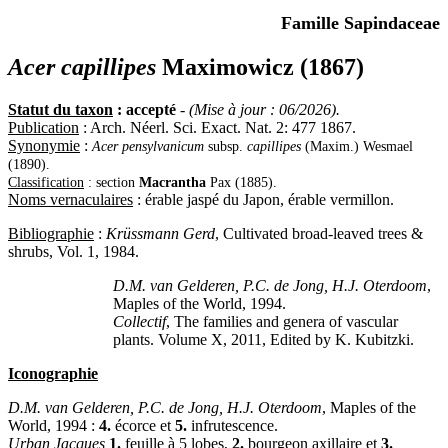
Famille Sapindaceae
Acer capillipes
Maximowicz (1867)
Statut du taxon
: accepté
-
(Mise à jour : 06/2026).
Publication
: Arch. Néerl. Sci. Exact. Nat. 2: 477 1867.
Synonymie
:
Acer pensylvanicum
subsp.
capillipes
(Maxim.) Wesmael
(1890).
Classification
: section
Macrantha
Pax (1885).
Noms vernaculaires
: érable jaspé du Japon, érable vermillon.
Bibliographie
:
Krüssmann Gerd
, Cultivated broad-leaved trees &
shrubs, Vol. 1, 1984.
D.M. van Gelderen, P.C. de Jong, H.J. Oterdoom
,
Maples of the World, 1994.
Collectif
, The families and genera of vascular
plants. Volume X, 2011, Edited by K. Kubitzki.
Iconographie
D.M. van Gelderen, P.C. de Jong, H.J. Oterdoom
, Maples of the
World, 1994 :
4.
écorce et
5.
infrutescence.
Urban Jacques
1.
feuille à 5 lobes,
2.
bourgeon axillaire et
3.