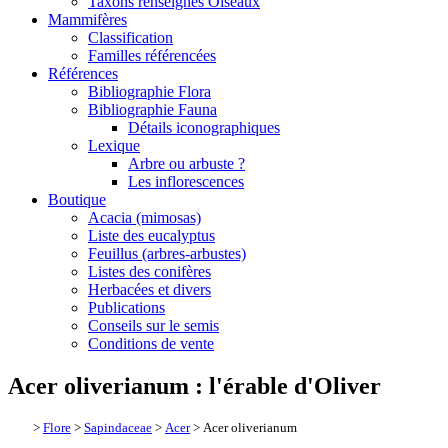
Taxons renseignés Oiseaux
Mammifères
Classification
Familles référencées
Références
Bibliographie Flora
Bibliographie Fauna
Détails iconographiques
Lexique
Arbre ou arbuste ?
Les inflorescences
Boutique
Acacia (mimosas)
Liste des eucalyptus
Feuillus (arbres-arbustes)
Listes des conifères
Herbacées et divers
Publications
Conseils sur le semis
Conditions de vente
Acer oliverianum : l'érable d'Oliver
>
Flore
>
Sapindaceae
>
Acer
> Acer oliverianum