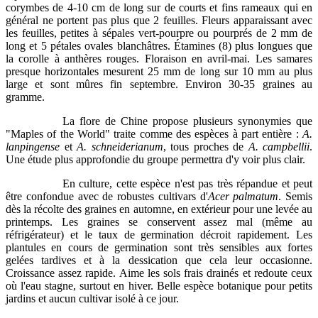
corymbes de 4-10 cm de long sur de courts et fins rameaux qui en
général ne portent pas plus que 2 feuilles. Fleurs apparaissant avec
les feuilles, petites à sépales vert-pourpre ou pourprés de 2 mm de
long et 5 pétales ovales blanchâtres. Étamines (8) plus longues que
la corolle à anthères rouges. Floraison en avril-mai. Les samares
presque horizontales mesurent 25 mm de long sur 10 mm au plus
large et sont mûres fin septembre. Environ 30-35 graines au
gramme.
La flore de Chine propose plusieurs synonymies que
"Maples of the World" traite comme des espèces à part entière :
A.
lanpingense
et
A. schneiderianum
, tous proches de
A. campbellii
.
Une étude plus approfondie du groupe permettra d'y voir plus clair.
En culture, cette espèce n'est pas très répandue et peut
être confondue avec de robustes cultivars d'
Acer palmatum
. Semis
dès la récolte des graines en automne, en extérieur pour une levée au
printemps. Les graines se conservent assez mal (même au
réfrigérateur) et le taux de germination décroit rapidement. Les
plantules en cours de germination sont très sensibles aux fortes
gelées tardives et à la dessication que cela leur occasionne.
Croissance assez rapide. Aime les sols frais drainés et redoute ceux
où l'eau stagne, surtout en hiver. Belle espèce botanique pour petits
jardins et aucun cultivar isolé à ce jour.