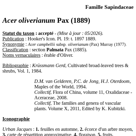
Famille Sapindaceae
Acer oliverianum
Pax (1889)
Statut du taxon
: accepté
-
(Mise à jour : 05/2026).
Publication
: Hooker's Icon. Pl. 19: t. 1897 1889.
Synonymie
:
Acer campbellii
subsp.
oliverianum
(Pax) Murray (1977).
Classification
: section
Palmata
Pax (1885).
Noms vernaculaires
: érable d'Oliver.
Bibliographie
:
Krüssmann Gerd
, Cultivated broad-leaved trees &
shrubs, Vol. 1, 1984.
D.M. van Gelderen, P.C. de Jong, H.J. Oterdoom
,
Maples of the World, 1994.
Collectif
, Flora of China, volume 11, Oxalidaceae -
Aceraceae, 2008.
Collectif
, The families and genera of vascular
plants. Volume X, 2011, Edited by K. Kubitzki.
Iconographie
Urban Jacques
:
1.
feuilles en automne,
2.
écorce d'un arbre moyen,
3.
carte de répartition approximative,
4.
floraison,
5.
fruits,