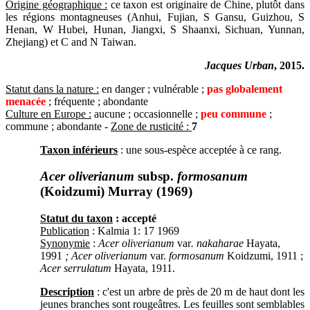
Origine géographique :
ce taxon est originaire de Chine, plutôt dans
les régions montagneuses (Anhui, Fujian, S Gansu, Guizhou, S
Henan, W Hubei, Hunan, Jiangxi, S Shaanxi, Sichuan, Yunnan,
Zhejiang) et C and N Taiwan.
Jacques Urban
, 2015.
Statut dans la nature :
en danger ; vulnérable ;
pas globalement
menacée
; fréquente ; abondante
Culture en Europe :
aucune ; occasionnelle ;
peu commune
;
commune ; abondante -
Zone de rusticité :
7
Taxon inférieurs
: une sous-espèce acceptée à ce rang.
Acer oliverianum
subsp.
formosanum
(Koidzumi) Murray (1969)
Statut du taxon
: accepté
Publication
: Kalmia 1: 17 1969
Synonymie
:
Acer oliverianum
var
. nakaharae
Hayata,
1991
; Acer oliverianum
var.
formosanum
Koidzumi, 1911 ;
Acer serrulatum
Hayata, 1911.
Description
: c'est un arbre de près de 20 m de haut dont les
jeunes branches sont rougeâtres. Les feuilles sont semblables