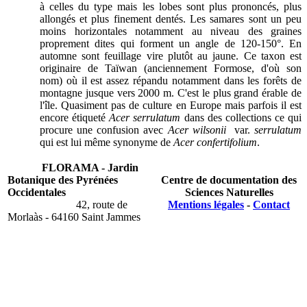
à celles du type mais les lobes sont plus prononcés, plus
allongés et plus finement dentés. Les samares sont un peu
moins horizontales notamment au niveau des graines
proprement dites qui forment un angle de 120-150°. En
automne sont feuillage vire plutôt au jaune. Ce taxon est
originaire de Taïwan (anciennement Formose, d'où son
nom) où il est assez répandu notamment dans les forêts de
montagne jusque vers 2000 m. C'est le plus grand érable de
l'île. Quasiment pas de culture en Europe mais parfois il est
encore étiqueté
Acer serrulatum
dans des collections ce qui
procure une confusion avec
Acer wilsonii
var.
serrulatum
qui est lui même synonyme de
Acer confertifolium
.
FLORAMA - Jardin
Botanique des Pyrénées
Centre de documentation des
Occidentales
Sciences Naturelles
42, route de
Mentions légales
-
Contact
Morlaàs - 64160 Saint Jammes