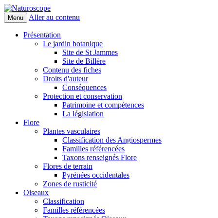
Aller au contenu
Menu
Naturoscope
Présentation
Le jardin botanique
Site de St Jammes
Site de Billère
Contenu des fiches
Droits d'auteur
Conséquences
Protection et conservation
Patrimoine et compétences
La législation
Flore
Plantes vasculaires
Classification des Angiospermes
Familles référencées
Taxons renseignés Flore
Flores de terrain
Pyrénées occidentales
Zones de rusticité
Oiseaux
Classification
Familles référencées