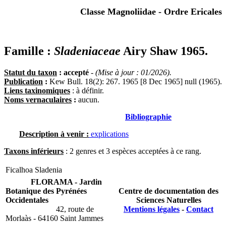
Classe Magnoliidae - Ordre Ericales
Famille :
Sladeniaceae
Airy Shaw 1965.
Statut du taxon
: accepté
-
(Mise à jour : 01/2026).
Publication
:
Kew Bull. 18(2): 267. 1965 [8 Dec 1965] null (1965).
Liens taxinomiques
: à définir.
Noms vernaculaires
:
aucun.
Bibliographie
Description à venir :
explications
Taxons inférieurs
: 2 genres et 3 espèces acceptées à ce rang.
Ficalhoa
Sladenia
FLORAMA - Jardin
Botanique des Pyrénées
Centre de documentation des
Occidentales
Sciences Naturelles
42, route de
Mentions légales
-
Contact
Morlaàs - 64160 Saint Jammes