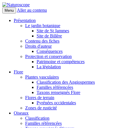
Aller au contenu
Menu
Naturoscope
Présentation
Le jardin botanique
Site de St Jammes
Site de Billère
Contenu des fiches
Droits d'auteur
Conséquences
Protection et conservation
Patrimoine et compétences
La législation
Flore
Plantes vasculaires
Classification des Angiospermes
Familles référencées
Taxons renseignés Flore
Flores de terrain
Pyrénées occidentales
Zones de rusticité
Oiseaux
Classification
Familles référencées