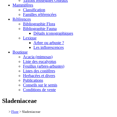
Taxons renseignés Oiseaux
Mammifères
Classification
Familles référencées
Références
Bibliographie Flora
Bibliographie Fauna
Détails iconographiques
Lexique
Arbre ou arbuste ?
Les inflorescences
Boutique
Acacia (mimosas)
Liste des eucalyptus
Feuillus (arbres-arbustes)
Listes des conifères
Herbacées et divers
Publications
Conseils sur le semis
Conditions de vente
Sladeniaceae
>
Flore
> Sladeniaceae