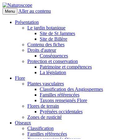
Aller au contenu
Menu
Naturoscope
Présentation
Le jardin botanique
Site de St Jammes
Site de Billère
Contenu des fiches
Droits d'auteur
Conséquences
Protection et conservation
Patrimoine et compétences
La législation
Flore
Plantes vasculaires
Classification des Angiospermes
Familles référencées
Taxons renseignés Flore
Flores de terrain
Pyrénées occidentales
Zones de rusticité
Oiseaux
Classification
Familles référencées