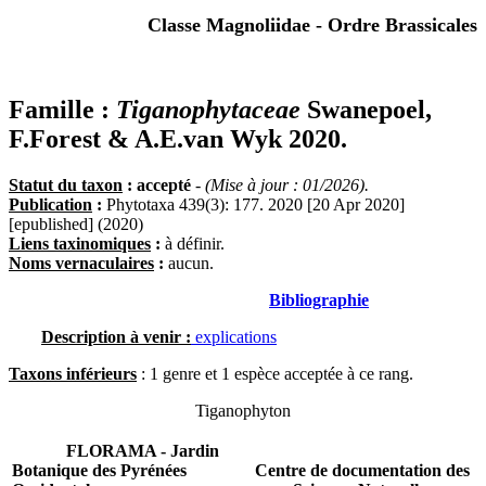
Classe Magnoliidae - Ordre Brassicales
Famille :
Tiganophytaceae
Swanepoel,
F.Forest & A.E.van Wyk 2020.
Statut du taxon
: accepté
-
(Mise à jour : 01/2026).
Publication
:
Phytotaxa 439(3): 177. 2020 [20 Apr 2020]
[epublished] (2020)
Liens taxinomiques
:
à définir.
Noms vernaculaires
:
aucun.
Bibliographie
Description à venir :
explications
Taxons inférieurs
: 1 genre et 1 espèce acceptée à ce rang.
Tiganophyton
FLORAMA - Jardin
Botanique des Pyrénées
Centre de documentation des