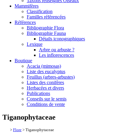
Taxons renseignés Oiseaux
Mammifères
Classification
Familles référencées
Références
Bibliographie Flora
Bibliographie Fauna
Détails iconographiques
Lexique
Arbre ou arbuste ?
Les inflorescences
Boutique
Acacia (mimosas)
Liste des eucalyptus
Feuillus (arbres-arbustes)
Listes des conifères
Herbacées et divers
Publications
Conseils sur le semis
Conditions de vente
Tiganophytaceae
>
Flore
> Tiganophytaceae