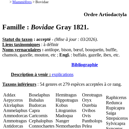
>
Mammifères
> Bovidae
Ordre Artiodactyla
Famille :
Bovidae
Gray 1821.
Statut du taxon
: accepté
-
(Mise à jour : 03/2026)
.
Liens taxinomiques
: à définir
Noms vernaculaires
:
antilope, bison, bœuf, bouquetin, buffle,
chamois, gazelle, mouton, etc ;
Engl.
: buffalo, gazelle, ibex, etc.
Bibliographie
Description à venir :
explications
Taxons inférieurs
: 54 genres et 279 espèces acceptées à ce rang.
Addax
Boselaphus
Hemitragus
Oreotragus
Raphicerus
Aepyceros
Bubalus
Hippotragus
Oryx
Redunca
Alcelaphus
Budorcas
Kobus
Ourebia
Rupicapra
Ammelaphus
Capra
Litogranius
Ovibos
Saiga
Ammodorcas
Caricornis
Madoqua
Ovis
Strepsiceros
Ammotragus
Cephalophus
Nanger
Pantholops
Sylvicapra
Antidorcas
Connochaetes
Nemorhaedus
Pelea
Syncerus