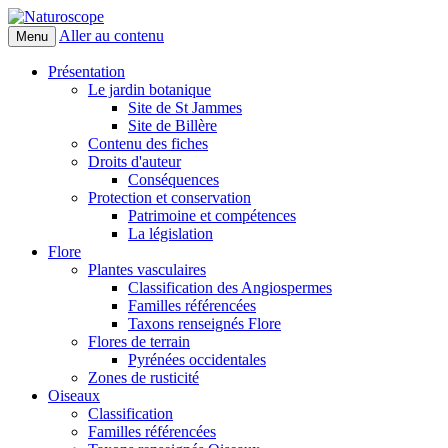
Aller au contenu
Menu
Naturoscope
Présentation
Le jardin botanique
Site de St Jammes
Site de Billère
Contenu des fiches
Droits d'auteur
Conséquences
Protection et conservation
Patrimoine et compétences
La législation
Flore
Plantes vasculaires
Classification des Angiospermes
Familles référencées
Taxons renseignés Flore
Flores de terrain
Pyrénées occidentales
Zones de rusticité
Oiseaux
Classification
Familles référencées