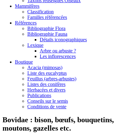
Taxons renseignés Oiseaux
Mammifères
Classification
Familles référencées
Références
Bibliographie Flora
Bibliographie Fauna
Détails iconographiques
Lexique
Arbre ou arbuste ?
Les inflorescences
Boutique
Acacia (mimosas)
Liste des eucalyptus
Feuillus (arbres-arbustes)
Listes des conifères
Herbacées et divers
Publications
Conseils sur le semis
Conditions de vente
Bovidae : bison, bœufs, bouquetins,
moutons, gazelles etc.