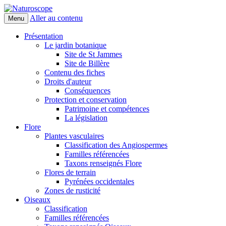
Aller au contenu
Menu
Naturoscope
Présentation
Le jardin botanique
Site de St Jammes
Site de Billère
Contenu des fiches
Droits d'auteur
Conséquences
Protection et conservation
Patrimoine et compétences
La législation
Flore
Plantes vasculaires
Classification des Angiospermes
Familles référencées
Taxons renseignés Flore
Flores de terrain
Pyrénées occidentales
Zones de rusticité
Oiseaux
Classification
Familles référencées