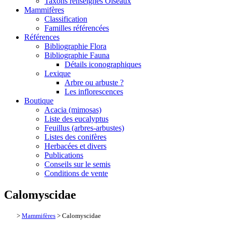
Taxons renseignés Oiseaux
Mammifères
Classification
Familles référencées
Références
Bibliographie Flora
Bibliographie Fauna
Détails iconographiques
Lexique
Arbre ou arbuste ?
Les inflorescences
Boutique
Acacia (mimosas)
Liste des eucalyptus
Feuillus (arbres-arbustes)
Listes des conifères
Herbacées et divers
Publications
Conseils sur le semis
Conditions de vente
Calomyscidae
>
Mammifères
> Calomyscidae