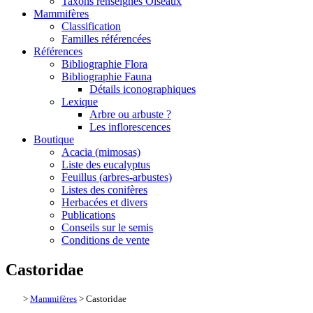
Taxons renseignés Oiseaux
Mammifères
Classification
Familles référencées
Références
Bibliographie Flora
Bibliographie Fauna
Détails iconographiques
Lexique
Arbre ou arbuste ?
Les inflorescences
Boutique
Acacia (mimosas)
Liste des eucalyptus
Feuillus (arbres-arbustes)
Listes des conifères
Herbacées et divers
Publications
Conseils sur le semis
Conditions de vente
Castoridae
>
Mammifères
> Castoridae