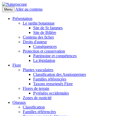
Aller au contenu
Menu
Naturoscope
Présentation
Le jardin botanique
Site de St Jammes
Site de Billère
Contenu des fiches
Droits d'auteur
Conséquences
Protection et conservation
Patrimoine et compétences
La législation
Flore
Plantes vasculaires
Classification des Angiospermes
Familles référencées
Taxons renseignés Flore
Flores de terrain
Pyrénées occidentales
Zones de rusticité
Oiseaux
Classification
Familles référencées