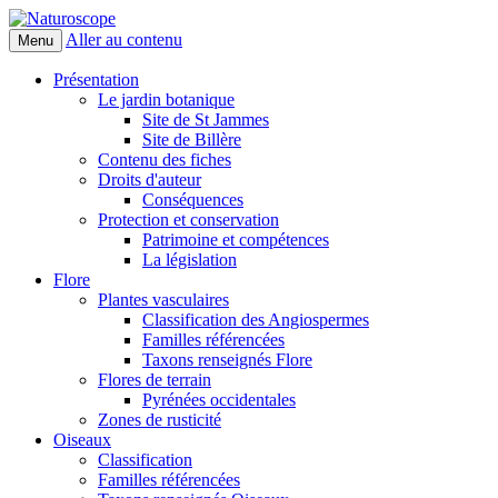
Aller au contenu
Menu
Naturoscope
Présentation
Le jardin botanique
Site de St Jammes
Site de Billère
Contenu des fiches
Droits d'auteur
Conséquences
Protection et conservation
Patrimoine et compétences
La législation
Flore
Plantes vasculaires
Classification des Angiospermes
Familles référencées
Taxons renseignés Flore
Flores de terrain
Pyrénées occidentales
Zones de rusticité
Oiseaux
Classification
Familles référencées