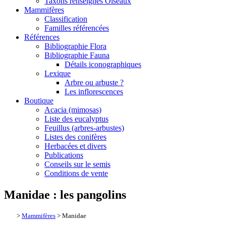
Taxons renseignés Oiseaux
Mammifères
Classification
Familles référencées
Références
Bibliographie Flora
Bibliographie Fauna
Détails iconographiques
Lexique
Arbre ou arbuste ?
Les inflorescences
Boutique
Acacia (mimosas)
Liste des eucalyptus
Feuillus (arbres-arbustes)
Listes des conifères
Herbacées et divers
Publications
Conseils sur le semis
Conditions de vente
Manidae : les pangolins
>
Mammifères
> Manidae