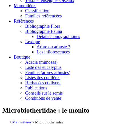
Taxons renseignés Oiseaux
Mammifères
Classification
Familles référencées
Références
Bibliographie Flora
Bibliographie Fauna
Détails iconographiques
Lexique
Arbre ou arbuste ?
Les inflorescences
Boutique
Acacia (mimosas)
Liste des eucalyptus
Feuillus (arbres-arbustes)
Listes des conifères
Herbacées et divers
Publications
Conseils sur le semis
Conditions de vente
Microbiotheriidae : le monito
>
Mammifères
> Microbiotheriidae