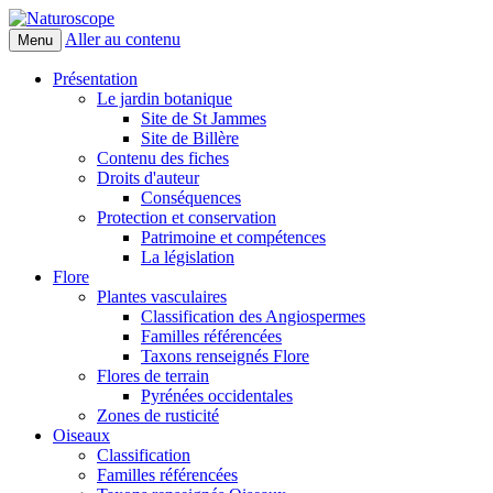
Aller au contenu
Menu
Naturoscope
Présentation
Le jardin botanique
Site de St Jammes
Site de Billère
Contenu des fiches
Droits d'auteur
Conséquences
Protection et conservation
Patrimoine et compétences
La législation
Flore
Plantes vasculaires
Classification des Angiospermes
Familles référencées
Taxons renseignés Flore
Flores de terrain
Pyrénées occidentales
Zones de rusticité
Oiseaux
Classification
Familles référencées