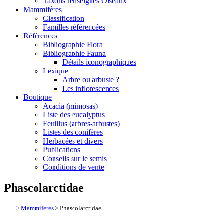
Taxons renseignés Oiseaux
Mammifères
Classification
Familles référencées
Références
Bibliographie Flora
Bibliographie Fauna
Détails iconographiques
Lexique
Arbre ou arbuste ?
Les inflorescences
Boutique
Acacia (mimosas)
Liste des eucalyptus
Feuillus (arbres-arbustes)
Listes des conifères
Herbacées et divers
Publications
Conseils sur le semis
Conditions de vente
Phascolarctidae
>
Mammifères
> Phascolarctidae