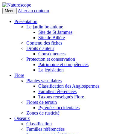
Aller au contenu
Menu
Naturoscope
Présentation
Le jardin botanique
Site de St Jammes
Site de Billère
Contenu des fiches
Droits d'auteur
Conséquences
Protection et conservation
Patrimoine et compétences
La législation
Flore
Plantes vasculaires
Classification des Angiospermes
Familles référencées
Taxons renseignés Flore
Flores de terrain
Pyrénées occidentales
Zones de rusticité
Oiseaux
Classification
Familles référencées