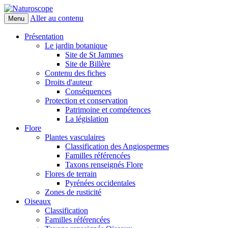
Aller au contenu
Menu
Naturoscope
Présentation
Le jardin botanique
Site de St Jammes
Site de Billère
Contenu des fiches
Droits d'auteur
Conséquences
Protection et conservation
Patrimoine et compétences
La législation
Flore
Plantes vasculaires
Classification des Angiospermes
Familles référencées
Taxons renseignés Flore
Flores de terrain
Pyrénées occidentales
Zones de rusticité
Oiseaux
Classification
Familles référencées