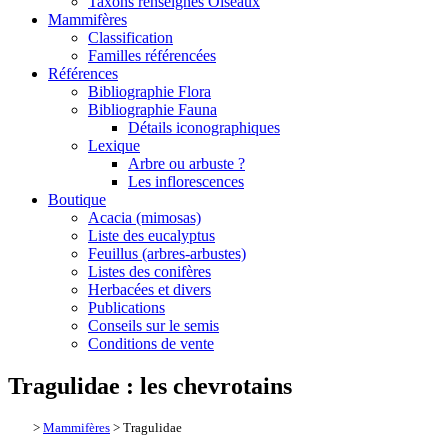
Taxons renseignés Oiseaux
Mammifères
Classification
Familles référencées
Références
Bibliographie Flora
Bibliographie Fauna
Détails iconographiques
Lexique
Arbre ou arbuste ?
Les inflorescences
Boutique
Acacia (mimosas)
Liste des eucalyptus
Feuillus (arbres-arbustes)
Listes des conifères
Herbacées et divers
Publications
Conseils sur le semis
Conditions de vente
Tragulidae : les chevrotains
>
Mammifères
> Tragulidae