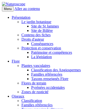
Aller au contenu
Menu
Naturoscope
Présentation
Le jardin botanique
Site de St Jammes
Site de Billère
Contenu des fiches
Droits d'auteur
Conséquences
Protection et conservation
Patrimoine et compétences
La législation
Flore
Plantes vasculaires
Classification des Angiospermes
Familles référencées
Taxons renseignés Flore
Flores de terrain
Pyrénées occidentales
Zones de rusticité
Oiseaux
Classification
Familles référencées