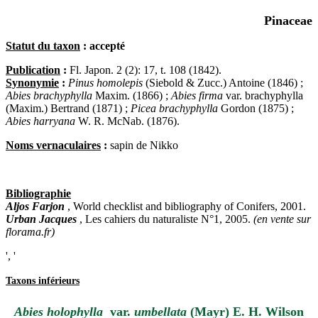
Pinaceae
Statut du taxon
: accepté
Publication
:
Fl. Japon. 2 (2): 17, t. 108 (1842).
Synonymie
:
Pinus homolepis
(Siebold & Zucc.) Antoine (1846) ;
Abies brachyphylla
Maxim. (1866) ;
Abies firma
var. brachyphylla
(Maxim.) Bertrand (1871) ;
Picea brachyphylla
Gordon (1875) ;
Abies harryana
W. R. McNab. (1876).
Noms vernaculaires
:
sapin de Nikko
Bibliographie
Aljos Farjon
, World checklist and bibliography of Conifers, 2001.
Urban Jacques
, Les cahiers du naturaliste N°1, 2005.
(en vente sur
florama.fr)
', '
Taxons inférieurs
Abies holophylla
var.
umbellata
(Mayr) E. H. Wilson