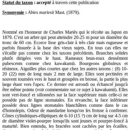
Statut du taxon
: accepté
à travers cette publication
Synonymie
:
Abies mariesii
Mast. (1879).
Nommé en l'honneur de Charles Mariès qui le récolte au Japon en
1879. C'est un arbre qui peut atteindre 20-25 m pour un diamètre du
tronc de 60 cm. Ecorce lisse gris-clair à très clair mais rugueuse et
parfois fissurée à la base des vieux sujets. En tous cas elles ne
s'écaille pas comme chez les taxons précédents. Branches solides
plutôt dirigées vers le haut. Rameaux brun-roux densément
pubescents comme chez kawakamii. Bourgeons globuleux et
résineux. Aiguilles plus courtes que chez les autres taxons : (8) 10-
20 (22) mm de long mais 2 mm de large. Elles sont pectinées et
souvent tournées vers le haut et groupées en brosse, la partie la plus
large étant vers l'apex. Ce dernier est arrondi ou échancré jusqu'à
être même pointu (voir commentaire sur ce sujet à kawakamii). Elles
sont vert-foncé et sillonnées sur la face supérieure mais celle-ci ne
possède pas de ligne stomatales. En revanche, la face inférieure
possède deux lignes stomatales blanchâtres comme dans le cas
d'homolepis. Odeur de mandarine lorsqu'on les froisse à confirmer.
Cônes cylindriques-elliptiques de 6-10 (15 ?) cm de long sur 4-5 cm
de diamètre violet-pourpre lorsqu'ils sont jeunes et pourpre-foncé à
maturité. Bien entendu, les bractées sont cachées par les écailles.