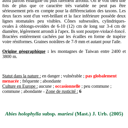
aussi parfois émarginé ou plus rarement arrondi. On le voit bien une
fois de plus que ce caractère très variable ne peut pas être
sérieusement pris en compte pour la différenciation des taxons. Les
deux faces sont d'un vert-brillant et la face inférieure possède deux
lignes stomatales peu visibles. Cônes subsessiles, cylindriques-
ovales à oblongs-ovoïdes de 6-10 (12) cm de long sur 3-4 cm de
diamètre, légèrement arrondi à l'apex. Ils sont pourpre-violacé-foncé.
Bractées entièrement cachées par les écailles en forme de trapèze
voire réniformes. Graines noirâtres de 7-9 mm et autant pour l'aile.
Origine géographique
:
les montagnes de Taiwan entre 2400 et
3800 m.
Statut dans la nature :
en danger ; vulnérable ;
pas globalement
menacée
; fréquente ; abondante
Culture en Europe :
aucune ;
occasionnelle
; peu commune ;
commune ; abondante -
Zone de rusticité :
6
Abies holophylla
subsp.
mariesi
(Mast.) J. Urb. (2005)