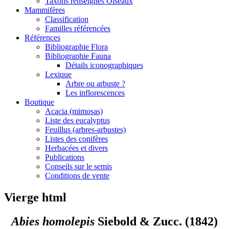
Taxons renseignés Oiseaux
Mammifères
Classification
Familles référencées
Références
Bibliographie Flora
Bibliographie Fauna
Détails iconographiques
Lexique
Arbre ou arbuste ?
Les inflorescences
Boutique
Acacia (mimosas)
Liste des eucalyptus
Feuillus (arbres-arbustes)
Listes des conifères
Herbacées et divers
Publications
Conseils sur le semis
Conditions de vente
Vierge html
Abies homolepis
Siebold & Zucc. (1842)