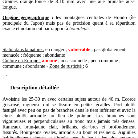
Graines orange-foncé de 8-10 mm avec une aile brunâtre aussi
longue.
Origine géographique
:
les montagnes centrales de Hondo (île
principale du Japon) mais pas de précision quant à sa répartition
exacte et notamment par rapport à
homolepis
.
Statut dans la nature :
en danger ;
vulnérable
; pas globalement
menacée ; fréquente ; abondante
Culture en Europe :
aucune
; occasionnelle ; peu commune ;
commune ; abondante -
Zone de rusticité :
6
', '
Description détaillée
Avoisine les 25-30 m avec certains sujets autour de 40 m. Ecorce
gris-rosé, rugueuse qui se fissure en petites écailles. Port plutôt
fastigié avec peu ou pas de branches dans le tiers inférieur et avec la
cime plutôt arrondie au lieu de pointue. Les branches sont
vigoureuses et perpendiculaires au tronc mais jamais très denses.
Rameaux brun-jaune clair, brillants, gla¬bres et profondément
fissurés. Bourgeons ovales, arrondis au bout et résineux. Aiguilles
habituellement denses et dirigées vers le haut ; les plus externes