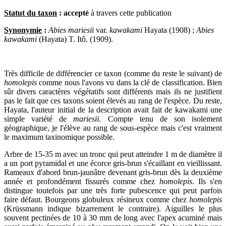
Statut du taxon
: accepté
à travers cette publication
Synonymie
:
Abies mariesii
var.
kawakami
Hayata (1908) ;
Abies
kawakami
(Hayata) T. Itô. (1909).
Très difficile de différencier ce taxon (comme du reste le suivant) de
homolepis
comme nous l'avons vu dans la clé de classification. Bien
sûr divers caractères végétatifs sont différents mais ils ne justifient
pas le fait que ces taxons soient élevés au rang de l'espèce. Du reste,
Hayata, l'auteur initial de la description avait fait de kawakami une
simple variété de
mariesii
. Compte tenu de son isolement
géographique, je l'élève au rang de sous-espèce mais c'est vraiment
le maximum taxinomique possible.
Arbre de 15-35 m avec un tronc qui peut atteindre 1 m de diamètre il
a un port pyramidal et une écorce gris-brun s'écaillant en vieillissant.
Rameaux d'abord brun-jaunâtre devenant gris-brun dès la deuxième
année et profondément fissurés comme chez
homolepis
. Ils s'en
distingue toutefois par une très forte pubescence qui peut parfois
faire défaut. Bourgeons globuleux résineux comme chez
homolepis
(Krüssmann indique bizarrement le contraire). Aiguilles le plus
souvent pectinées de 10 à 30 mm de long avec l'apex acuminé mais