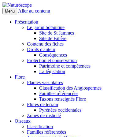
Aller au contenu
Menu
Naturoscope
Présentation
Le jardin botanique
Site de St Jammes
Site de Billère
Contenu des fiches
Droits d'auteur
Conséquences
Protection et conservation
Patrimoine et compétences
La législation
Flore
Plantes vasculaires
Classification des Angiospermes
Familles référencées
Taxons renseignés Flore
Flores de terrain
Pyrénées occidentales
Zones de rusticité
Oiseaux
Classification
Familles référencées