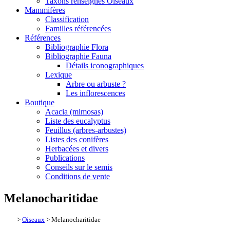
Taxons renseignés Oiseaux
Mammifères
Classification
Familles référencées
Références
Bibliographie Flora
Bibliographie Fauna
Détails iconographiques
Lexique
Arbre ou arbuste ?
Les inflorescences
Boutique
Acacia (mimosas)
Liste des eucalyptus
Feuillus (arbres-arbustes)
Listes des conifères
Herbacées et divers
Publications
Conseils sur le semis
Conditions de vente
Melanocharitidae
>
Oiseaux
> Melanocharitidae