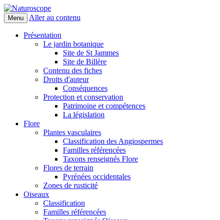
Aller au contenu
Menu
Naturoscope
Présentation
Le jardin botanique
Site de St Jammes
Site de Billère
Contenu des fiches
Droits d'auteur
Conséquences
Protection et conservation
Patrimoine et compétences
La législation
Flore
Plantes vasculaires
Classification des Angiospermes
Familles référencées
Taxons renseignés Flore
Flores de terrain
Pyrénées occidentales
Zones de rusticité
Oiseaux
Classification
Familles référencées