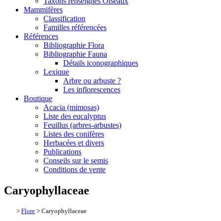
Taxons renseignés Oiseaux
Mammifères
Classification
Familles référencées
Références
Bibliographie Flora
Bibliographie Fauna
Détails iconographiques
Lexique
Arbre ou arbuste ?
Les inflorescences
Boutique
Acacia (mimosas)
Liste des eucalyptus
Feuillus (arbres-arbustes)
Listes des conifères
Herbacées et divers
Publications
Conseils sur le semis
Conditions de vente
Caryophyllaceae
>
Flore
> Caryophyllaceae