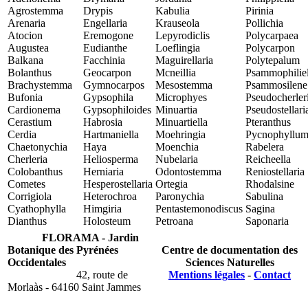
Agrostemma
Drypis
Kabulia
Pirinia
Arenaria
Engellaria
Krauseola
Pollichia
Atocion
Eremogone
Lepyrodiclis
Polycarpaea
Augustea
Eudianthe
Loeflingia
Polycarpon
Balkana
Facchinia
Maguirellaria
Polytepalum
Bolanthus
Geocarpon
Mcneillia
Psammophiliel
Brachystemma
Gymnocarpos
Mesostemma
Psammosilene
Bufonia
Gypsophila
Microphyes
Pseudocherler
Cardionema
Gypsophiloides
Minuartia
Pseudostellari
Cerastium
Habrosia
Minuartiella
Pteranthus
Cerdia
Hartmaniella
Moehringia
Pycnophyllu
Chaetonychia
Haya
Moenchia
Rabelera
Cherleria
Heliosperma
Nubelaria
Reicheella
Colobanthus
Herniaria
Odontostemma
Reniostellaria
Cometes
Hesperostellaria
Ortegia
Rhodalsine
Corrigiola
Heterochroa
Paronychia
Sabulina
Cyathophylla
Himgiria
Pentastemonodiscus
Sagina
Dianthus
Holosteum
Petroana
Saponaria
FLORAMA - Jardin
Botanique des Pyrénées
Centre de documentation des
Occidentales
Sciences Naturelles
42, route de
Mentions légales
-
Contact
Morlaàs - 64160 Saint Jammes