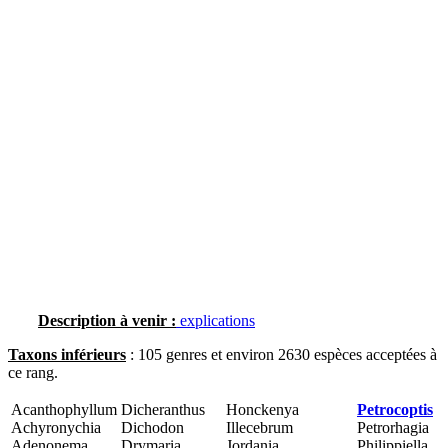
Description à venir :
explications
Taxons inférieurs
: 105 genres et environ 2630 espèces acceptées à
ce rang.
Acanthophyllum
Dicheranthus
Honckenya
Petrocoptis
Achyronychia
Dichodon
Illecebrum
Petrorhagia
Adenonema
Drymaria
Jordania
Philippiella