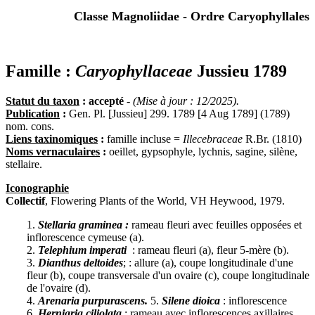
Classe Magnoliidae - Ordre Caryophyllales
Famille :
Caryophyllaceae
Jussieu 1789
Statut du taxon
: accepté
-
(Mise à jour : 12/2025).
Publication
:
Gen. Pl. [Jussieu] 299. 1789 [4 Aug 1789] (1789)
nom. cons.
Liens taxinomiques
:
famille incluse =
Illecebraceae
R.Br. (1810)
Noms vernaculaires
:
oeillet, gypsophyle, lychnis, sagine, silène,
stellaire.
Iconographie
Collectif
, Flowering Plants of the World, VH Heywood, 1979.
1.
Stellaria graminea :
rameau fleuri avec feuilles opposées et
inflorescence cymeuse (a).
2.
Telephium imperati
: rameau fleuri (a), fleur 5-mère (b).
3.
Dianthus deltoides
; : allure (a), coupe longitudinale d'une
fleur (b), coupe transversale d'un ovaire (c), coupe longitudinale
de l'ovaire (d).
4.
Arenaria purpurascens.
5.
Silene dioica
: inflorescence
6.
Herniaria ciliolata
: rameau avec inflorescences axillaires